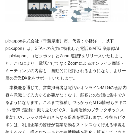
pickupon株式会社（千葉県市川市、代表：小幡洋一、以下
pickupon）は、SFAへの入力に特化した電話＆MTG 議事録AI
「pickupon」（ピクポン）とZoom連携βをリリースいたしまし
た。これにより、電話だけでなくZoomによるオンライン商談・
ミーティングの内容も、自動的に記録されるようになり、より一
層の営業DX化をサポートいたします。
本機能を通じて、営業担当者は電話やオンラインMTGの会話内
容を意識して入力する必要がなくなり、顧客との対話に集中でき
るようになります。これまで蓄積しづらかったMTG情報もテキス
ト×音声で記録・振り返りができ、営業活動のブラックボックス
化防止やナレッジ共有のさらなる促進を実現します。今後もピク
ポンは、利用企業の皆様が営業活動をストレスなく行える環境を
整えるべく、様々なツールとの連携機能を強化・拡充していきま