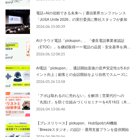
電話×AIの信頼できる未来へ｜通信業界カンファレンス
「JUSA Unite 2026」の実行委員に弊社スタッフが参加
2026.06.15 00:39
AIクラウド電話「pickupon」、「優良電話事業者認証
（ETOC）」を継続取得ーー電話の品質・安全基準を満…
2026.06.12 08:25
AI電話「pickupon」、通話開始直後の音声安定性が5.6ポ
イント向上｜顧客との会話開始をより自然でスムーズに
2026.05.26 13:58
「アポは取れるのに売れない」を解消｜営業代行への
「丸投げ」を防ぐ仕組みづくりセミナーを4月16日（木…
2026.04.13 06:46
【プレスリリース】pickupon、HubSpotのAI機能
「Breezeスタジオ」の設計・運用支援プランを提供開始
2026.04.08 05:56