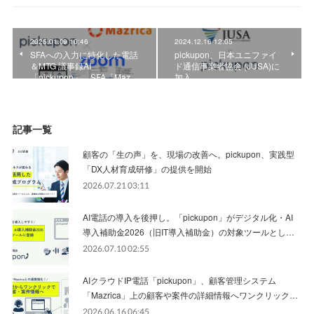
2025.01.09 10:46
2024.12.16 12:05
SFAへの入力に特化した電話
pickupon、日本ユニファイ
＆MTG 議事録AI
ド通信事業者協会 (JUSA)に
「pickupon」、SFA「Maz…
加入
記事一覧
顧客の「生の声」を、現場の改善へ。pickupon、実践型
「DX人材育成研修」の提供を開始
2026.07.21 03:11
AI電話の導入を後押し。「pickupon」がデジタル化・AI
導入補助金2026（旧IT導入補助金）の対象ツールとし…
2026.07.10 02:55
AIクラウドIP電話「pickupon」、顧客管理システム
「Mazrica」上の顧客や案件の詳細情報へワンクリック…
2026.06.16 06:45