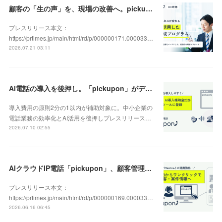
顧客の「生の声」を、現場の改善へ。pickupon、実践型「DX人材育成研修」の提供を開始
プレスリリース本文：
https://prtimes.jp/main/html/rd/p/000000171.000033…
2026.07.21 03:11
AI電話の導入を後押し。「pickupon」がデジタル化・AI導入補助金2026（旧IT導入補助金）の対象ツールとして登録
導入費用の原則2分の1以内が補助対象に。中小企業の
電話業務の効率化とAI活用を後押しプレスリリース…
2026.07.10 02:55
AIクラウドIP電話「pickupon」、顧客管理システム「Mazrica」上の顧客や案件の詳細情報へワンクリックで遷移できる新機能を追加
プレスリリース本文：
https://prtimes.jp/main/html/rd/p/000000169.000033…
2026.06.16 06:45