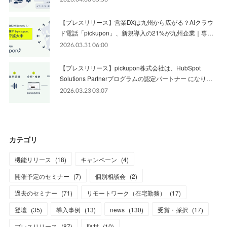
【プレスリリース】営業DXは九州から広がる？AIクラウ
ド電話「pickupon」、新規導入の21%が九州企業｜専…
2026.03.31 06:00
【プレスリリース】pickupon株式会社は、HubSpot
Solutions Partnerプログラムの認定パートナー になり…
2026.03.23 03:07
カテゴリ
機能リリース
(
18
)
キャンペーン
(
4
)
開催予定のセミナー
(
7
)
個別相談会
(
2
)
過去のセミナー
(
71
)
リモートワーク（在宅勤務）
(
17
)
登壇
(
35
)
導入事例
(
13
)
news
(
130
)
受賞・採択
(
17
)
プレスリリース
(
87
)
取材
(
10
)