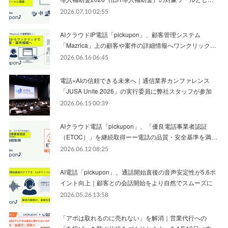
2026.07.10 02:55
AIクラウドIP電話「pickupon」、顧客管理システム
「Mazrica」上の顧客や案件の詳細情報へワンクリック…
2026.06.16 06:45
電話×AIの信頼できる未来へ｜通信業界カンファレンス
「JUSA Unite 2026」の実行委員に弊社スタッフが参加
2026.06.15 00:39
AIクラウド電話「pickupon」、「優良電話事業者認証
（ETOC）」を継続取得ーー電話の品質・安全基準を満…
2026.06.12 08:25
AI電話「pickupon」、通話開始直後の音声安定性が5.6ポ
イント向上｜顧客との会話開始をより自然でスムーズに
2026.05.26 13:58
「アポは取れるのに売れない」を解消｜営業代行への