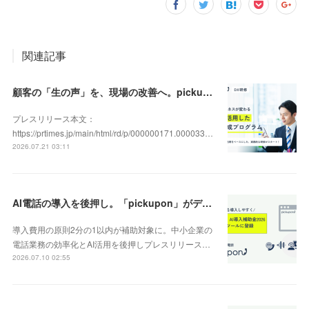
関連記事
顧客の「生の声」を、現場の改善へ。pickupon、実践型「DX人材育成研修」の提供を開始
プレスリリース本文：
https://prtimes.jp/main/html/rd/p/000000171.000033…
2026.07.21 03:11
AI電話の導入を後押し。「pickupon」がデジタル化・AI導入補助金2026（旧IT導入補助金）の対象ツールとして登録
導入費用の原則2分の1以内が補助対象に。中小企業の
電話業務の効率化とAI活用を後押しプレスリリース…
2026.07.10 02:55