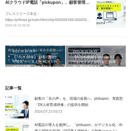
AIクラウドIP電話「pickupon」、顧客管理システム「Mazrica」上の顧客や案件の詳細情報へワンクリックで遷移できる新機能を追加
プレスリリース本文：
https://prtimes.jp/main/html/rd/p/000000169.000033…
2026.06.16 06:45
2023.06.20 06:41
2023.05.22 08:43
【7/5(水)開催】“顧客行動の
【6/7(水)開催】HubSpotス
可視化”から見えた 検討ステ
ペシャリストが語る！ 効率
ータスを前に進める秘訣…
的に商談創出するリード…
記事一覧
顧客の「生の声」を、現場の改善へ。pickupon、実践型
「DX人材育成研修」の提供を開始
2026.07.21 03:11
AI電話の導入を後押し。「pickupon」がデジタル化・AI
導入補助金2026（旧IT導入補助金）の対象ツールとし…