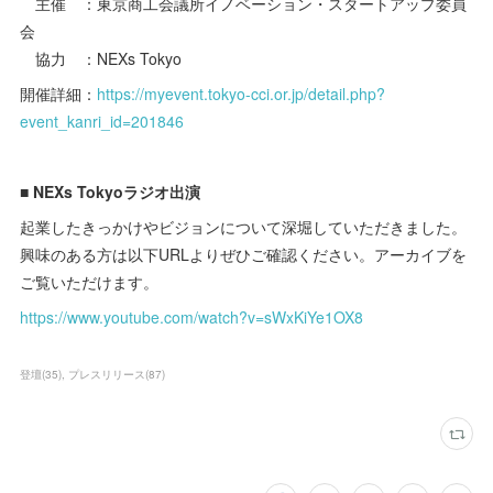
主催 ：東京商工会議所イノベーション・スタートアップ委員
会
協力 ：NEXs Tokyo
開催詳細：
https://myevent.tokyo-cci.or.jp/detail.php?
event_kanri_id=201846
■ NEXs Tokyoラジオ出演
起業したきっかけやビジョンについて深堀していただきました。
興味のある方は以下URLよりぜひご確認ください。アーカイブを
ご覧いただけます。
https://www.youtube.com/watch?v=sWxKiYe1OX8
登壇
(
35
)
プレスリリース
(
87
)