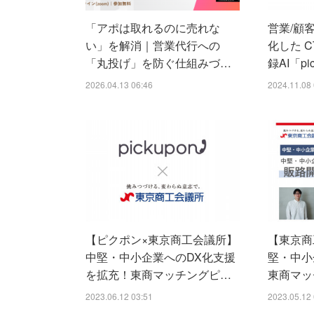
「アポは取れるのに売れな
営業/顧
い」を解消｜営業代行への
化した CT
「丸投げ」を防ぐ仕組みづ…
録AI「p
2026.04.13 06:46
2024.11.08 
【ピクポン×東京商工会議所】
【東京商
中堅・中小企業へのDX化支援
堅・中小
を拡充！東商マッチングピ…
東商マッ
2023.06.12 03:51
2023.05.12 