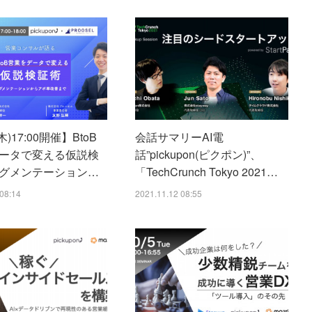
(木)17:00開催】BtoB
会話サマリーAI電
ータで変える仮説検
話”pickupon(ピクポン)”、
グメンテーション…
「TechCrunch Tokyo 2021…
08:14
2021.11.12 08:55