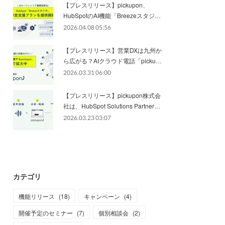
【プレスリリース】pickupon、
HubSpotのAI機能「Breezeスタジ…
2026.04.08 05:56
【プレスリリース】営業DXは九州か
ら広がる？AIクラウド電話「picku…
2026.03.31 06:00
【プレスリリース】pickupon株式会
社は、HubSpot Solutions Partner…
2026.03.23 03:07
カテゴリ
機能リリース
(
18
)
キャンペーン
(
4
)
開催予定のセミナー
(
7
)
個別相談会
(
2
)