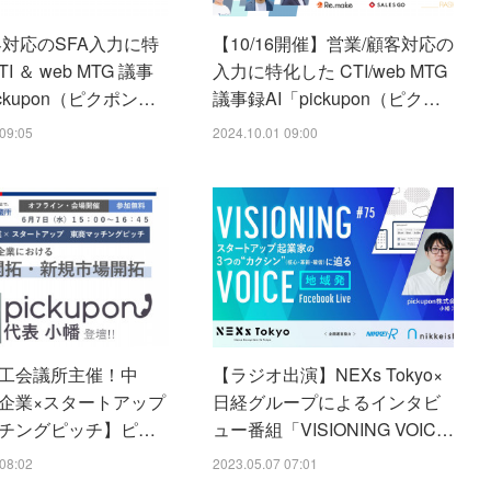
客対応のSFA入力に特
【10/16開催】営業/顧客対応の
I ＆ web MTG 議事
入力に特化した CTI/web MTG
ickupon（ピクポン…
議事録AI「pickupon（ピク…
09:05
2024.10.01 09:00
工会議所主催！中
【ラジオ出演】NEXs Tokyo×
企業×スタートアップ
日経グループによるインタビ
チングピッチ】ピ…
ュー番組「VISIONING VOIC…
08:02
2023.05.07 07:01