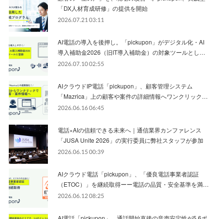
「DX人材育成研修」の提供を開始
2026.07.21 03:11
AI電話の導入を後押し。「pickupon」がデジタル化・AI
導入補助金2026（旧IT導入補助金）の対象ツールとし…
2026.07.10 02:55
AIクラウドIP電話「pickupon」、顧客管理システム
「Mazrica」上の顧客や案件の詳細情報へワンクリック…
2026.06.16 06:45
電話×AIの信頼できる未来へ｜通信業界カンファレンス
「JUSA Unite 2026」の実行委員に弊社スタッフが参加
2026.06.15 00:39
AIクラウド電話「pickupon」、「優良電話事業者認証
（ETOC）」を継続取得ーー電話の品質・安全基準を満…
2026.06.12 08:25
AI電話「pickupon」、通話開始直後の音声安定性が5.6ポ