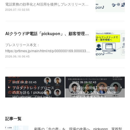
電話業務の効率化とAI活用を後押しプレスリリース…
2026.07.10 02:55
AIクラウドIP電話「pickupon」、顧客管理システム「Mazrica」上の顧客や案件の詳細情報へワンクリックで遷移できる新機能を追加
プレスリリース本文：
https://prtimes.jp/main/html/rd/p/000000169.000033…
2026.06.16 06:45
2022.09.22 03:45
2022.09.09 02:43
プロダクトレッドグロース
【9/28(水)開催】VoiceTech
の次を語る！pickupon、
に興味がある方必見！Voice
HiCustomer、ClipLineが…
で変わる未来を語る！
記事一覧
顧客の「生の声」を、現場の改善へ。pickupon、実践型