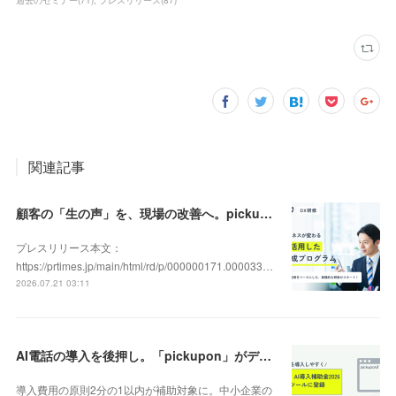
過去のセミナー
(
71
)
プレスリリース
(
87
)
関連記事
顧客の「生の声」を、現場の改善へ。pickupon、実践型「DX人材育成研修」の提供を開始
プレスリリース本文：
https://prtimes.jp/main/html/rd/p/000000171.000033…
2026.07.21 03:11
AI電話の導入を後押し。「pickupon」がデジタル化・AI導入補助金2026（旧IT導入補助金）の対象ツールとして登録
導入費用の原則2分の1以内が補助対象に。中小企業の