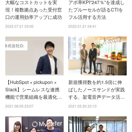
大幅なコストカットを実
アポ率KPI”247％”を達成し
現！複数拠点あった受付窓
たプルーセルが語るCTIを
口の運用効率アップに成功
フル活用する方法
2022.07.21 03:00
2022.01.21 04:41
【HubSpot × pickupon ×
新規獲得数を約1.5倍に伸
Slack】シームレスな連携
ばしたノースサンドが実践
機能で営業組織を最適化…
する、架電音声データ活…
2021.08.05 23:07
2021.05.30 23:10