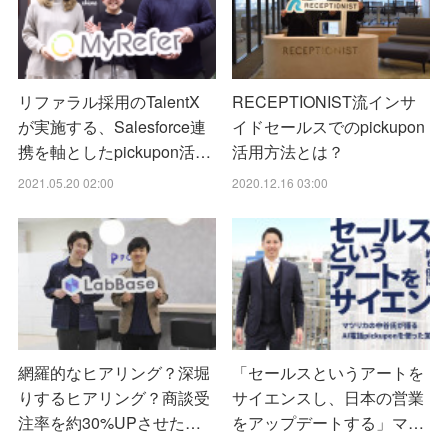
リファラル採用のTalentX
RECEPTIONIST流インサ
が実施する、Salesforce連
イドセールスでのpickupon
携を軸としたpickupon活…
活用方法とは？
2021.05.20 02:00
2020.12.16 03:00
網羅的なヒアリング？深堀
「セールスというアートを
りするヒアリング？商談受
サイエンスし、日本の営業
注率を約30%UPさせた…
をアップデートする」マ…