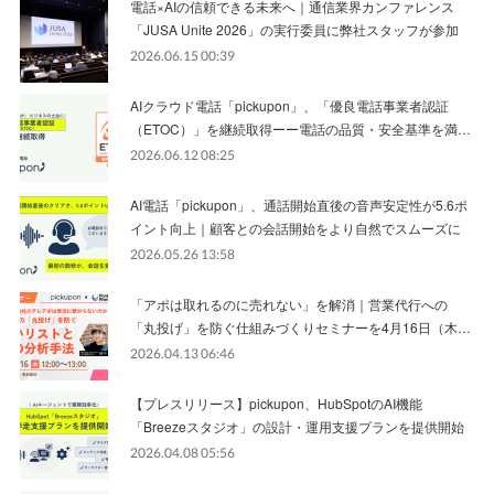
電話×AIの信頼できる未来へ｜通信業界カンファレンス
「JUSA Unite 2026」の実行委員に弊社スタッフが参加
2026.06.15 00:39
AIクラウド電話「pickupon」、「優良電話事業者認証
（ETOC）」を継続取得ーー電話の品質・安全基準を満…
2026.06.12 08:25
AI電話「pickupon」、通話開始直後の音声安定性が5.6ポ
イント向上｜顧客との会話開始をより自然でスムーズに
2026.05.26 13:58
「アポは取れるのに売れない」を解消｜営業代行への
「丸投げ」を防ぐ仕組みづくりセミナーを4月16日（木…
2026.04.13 06:46
【プレスリリース】pickupon、HubSpotのAI機能
「Breezeスタジオ」の設計・運用支援プランを提供開始
2026.04.08 05:56