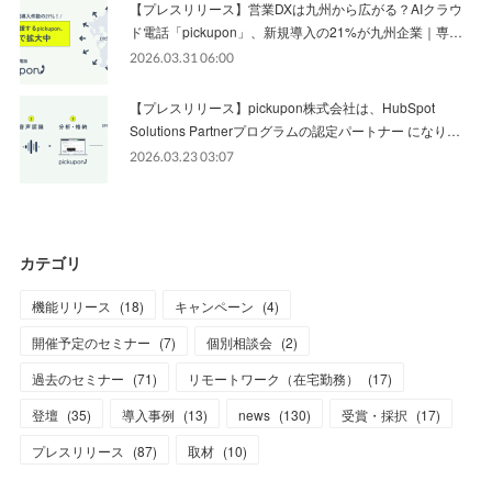
【プレスリリース】営業DXは九州から広がる？AIクラウ
ド電話「pickupon」、新規導入の21%が九州企業｜専…
2026.03.31 06:00
【プレスリリース】pickupon株式会社は、HubSpot
Solutions Partnerプログラムの認定パートナー になり…
2026.03.23 03:07
カテゴリ
機能リリース
(
18
)
キャンペーン
(
4
)
開催予定のセミナー
(
7
)
個別相談会
(
2
)
過去のセミナー
(
71
)
リモートワーク（在宅勤務）
(
17
)
登壇
(
35
)
導入事例
(
13
)
news
(
130
)
受賞・採択
(
17
)
プレスリリース
(
87
)
取材
(
10
)