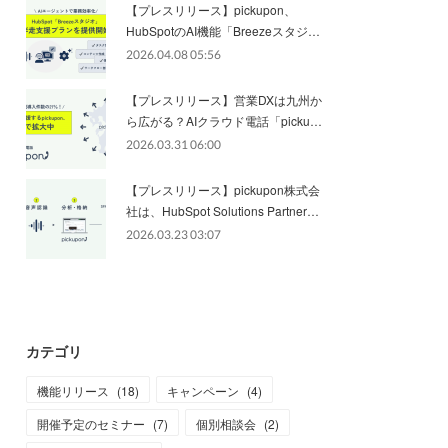
【プレスリリース】pickupon、
HubSpotのAI機能「Breezeスタジ…
2026.04.08 05:56
【プレスリリース】営業DXは九州か
ら広がる？AIクラウド電話「picku…
2026.03.31 06:00
【プレスリリース】pickupon株式会
社は、HubSpot Solutions Partner…
2026.03.23 03:07
カテゴリ
機能リリース
(
18
)
キャンペーン
(
4
)
開催予定のセミナー
(
7
)
個別相談会
(
2
)