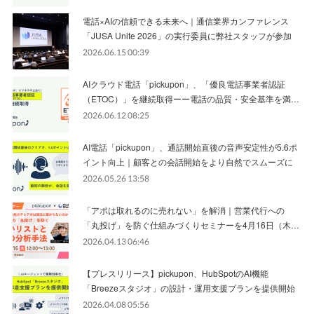
電話×AIの信頼できる未来へ｜通信業界カンファレンス
「JUSA Unite 2026」の実行委員に弊社スタッフが参加
2026.06.15 00:39
AIクラウド電話「pickupon」、「優良電話事業者認証
（ETOC）」を継続取得ーー電話の品質・安全基準を満…
2026.06.12 08:25
AI電話「pickupon」、通話開始直後の音声安定性が5.6ポ
イント向上｜顧客との会話開始をより自然でスムーズに
2026.05.26 13:58
「アポは取れるのに売れない」を解消｜営業代行への
「丸投げ」を防ぐ仕組みづくりセミナーを4月16日（木…
2026.04.13 06:46
【プレスリリース】pickupon、HubSpotのAI機能
「Breezeスタジオ」の設計・運用支援プランを提供開始
2026.04.08 05:56