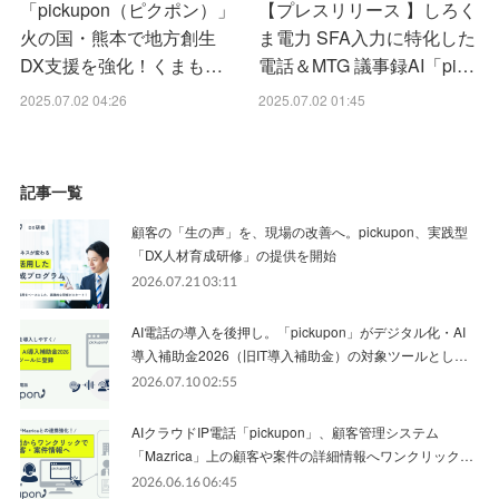
「pickupon（ピクポン）」
【プレスリリース 】しろく
火の国・熊本で地方創生
ま電力 SFA入力に特化した
DX支援を強化！くまも…
電話＆MTG 議事録AI「pi…
2025.07.02 04:26
2025.07.02 01:45
記事一覧
顧客の「生の声」を、現場の改善へ。pickupon、実践型
「DX人材育成研修」の提供を開始
2026.07.21 03:11
AI電話の導入を後押し。「pickupon」がデジタル化・AI
導入補助金2026（旧IT導入補助金）の対象ツールとし…
2026.07.10 02:55
AIクラウドIP電話「pickupon」、顧客管理システム
「Mazrica」上の顧客や案件の詳細情報へワンクリック…
2026.06.16 06:45