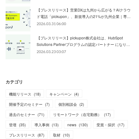
【プレスリリース】営業DXは九州から広がる？AIクラウ
ド電話「pickupon」、新規導入の21%が九州企業｜専…
2026.03.31 06:00
【プレスリリース】pickupon株式会社は、HubSpot
Solutions Partnerプログラムの認定パートナー になり…
2026.03.23 03:07
カテゴリ
機能リリース
(
18
)
キャンペーン
(
4
)
開催予定のセミナー
(
7
)
個別相談会
(
2
)
過去のセミナー
(
71
)
リモートワーク（在宅勤務）
(
17
)
登壇
(
35
)
導入事例
(
13
)
news
(
130
)
受賞・採択
(
17
)
プレスリリース
(
87
)
取材
(
10
)