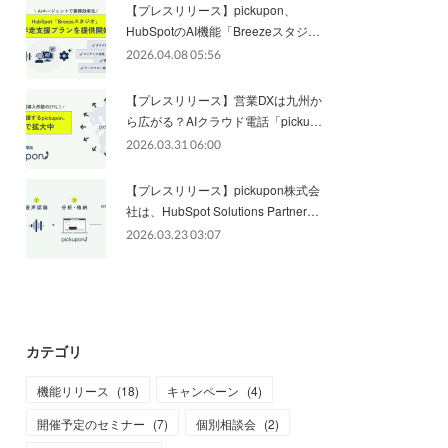
【プレスリリース】pickupon、
HubSpotのAI機能「Breezeスタジ…
2026.04.08 05:56
【プレスリリース】営業DXは九州か
ら広がる？AIクラウド電話「picku…
2026.03.31 06:00
【プレスリリース】pickupon株式会
社は、HubSpot Solutions Partner…
2026.03.23 03:07
カテゴリ
機能リリース
(
18
)
キャンペーン
(
4
)
開催予定のセミナー
(
7
)
個別相談会
(
2
)