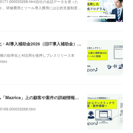
000000171.000033268.html自社の会話データを使った
ート。研修費用とツール導入費用には公的支援制度…
AI電話の導入を後押し。「pickupon」がデジタル化・AI導入補助金2026（旧IT導入補助金）の対象ツールとして登録
務の効率化とAI活用を後押しプレスリリース本
.html
AIクラウドIP電話「pickupon」、顧客管理システム「Mazrica」上の顧客や案件の詳細情報へワンクリックで遷移できる新機能を追加
0169.000033268.html