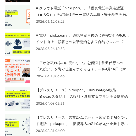
AIクラウド電話「pickupon」、「優良電話事業者認証
（ETOC）」を継続取得ーー電話の品質・安全基準を満…
2026.06.12 08:25
AI電話「pickupon」、通話開始直後の音声安定性が5.6ポ
イント向上｜顧客との会話開始をより自然でスムーズに
2026.05.26 13:58
「アポは取れるのに売れない」を解消｜営業代行への
「丸投げ」を防ぐ仕組みづくりセミナーを4月16日（木…
2026.04.13 06:46
【プレスリリース】pickupon、HubSpotのAI機能
「Breezeスタジオ」の設計・運用支援プランを提供開始
2026.04.08 05:56
【プレスリリース】営業DXは九州から広がる？AIクラウ
ド電話「pickupon」、新規導入の21%が九州企業｜専…
2026.03.31 06:00