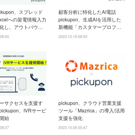
ickupon、スプレッド
顧客分析に特化したAI電話
xcelへの架電情報入力
pickupon、生成AIを活用した
化し、アウトバウ…
新機能「カスタマープロフ…
08:00
2023.10.19 09:00
ーサクセスを支援す
pickupon、クラウド営業支援
ickupon、IVRサービ
ツール「Mazrica」の導入/活用
開始
支援を強化
08:27
2023.10.06 05:47