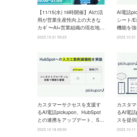
【11/15(水) 16時開催】AIの活
AI電話p
用が営業生産性向上の大きな
シート/E
カギ 〜AI×営業組織の現在地…
機能を強
2023.10.31 09:23
2023.10.31 
カスタマーサクセスを支援す
カスタマ
るAI電話pickupon、HubSpot
るAI電話p
との連携をアップデート、S…
スを提供
2023.10.18 09:00
2023.10.11 