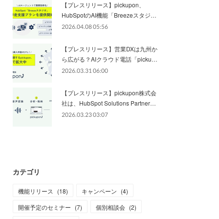
【プレスリリース】pickupon、
HubSpotのAI機能「Breezeスタジ…
2026.04.08 05:56
【プレスリリース】営業DXは九州か
ら広がる？AIクラウド電話「picku…
2026.03.31 06:00
【プレスリリース】pickupon株式会
社は、HubSpot Solutions Partner…
2026.03.23 03:07
カテゴリ
機能リリース
(
18
)
キャンペーン
(
4
)
開催予定のセミナー
(
7
)
個別相談会
(
2
)