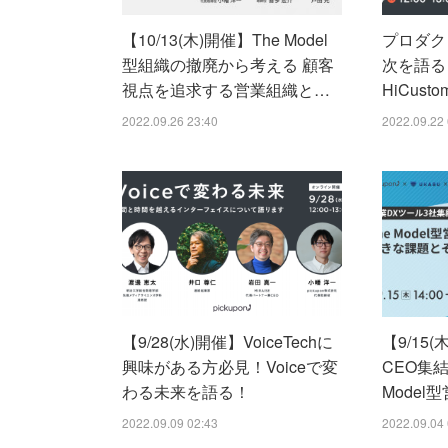
【10/13(木)開催】The Model
プロダク
型組織の撤廃から考える 顧客
次を語る！
視点を追求する営業組織と…
HiCust
2022.09.26 23:40
2022.09.22 
【9/28(水)開催】VoiceTechに
【9/15
興味がある方必見！Voiceで変
CEO集結
わる未来を語る！
Model
2022.09.09 02:43
2022.09.04 