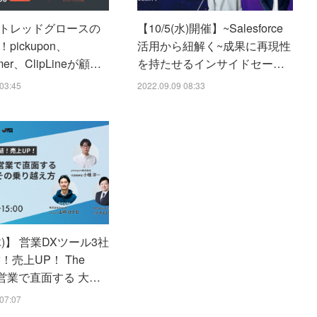
トレッドグロースの
【10/5(水)開催】~Salesforce
pickupon、
活用から紐解く~成果に再現性
omer、ClipLineが顧…
を持たせるインサイドセー…
03:45
2022.09.09 08:33
(木)】 営業DXツール3社
！売上UP！ The
型営業で直面する 大…
07:07