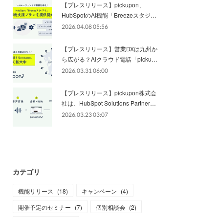
【プレスリリース】pickupon、
HubSpotのAI機能「Breezeスタジ…
2026.04.08 05:56
【プレスリリース】営業DXは九州か
ら広がる？AIクラウド電話「picku…
2026.03.31 06:00
【プレスリリース】pickupon株式会
社は、HubSpot Solutions Partner…
2026.03.23 03:07
カテゴリ
機能リリース
(
18
)
キャンペーン
(
4
)
開催予定のセミナー
(
7
)
個別相談会
(
2
)