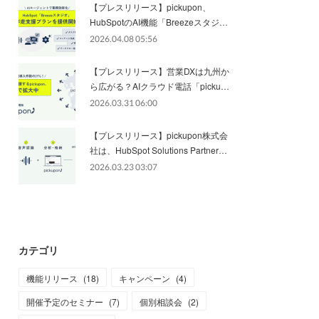
【プレスリリース】pickupon、
HubSpotのAI機能「Breezeスタジ…
2026.04.08 05:56
【プレスリリース】営業DXは九州か
ら広がる？AIクラウド電話「picku…
2026.03.31 06:00
【プレスリリース】pickupon株式会
社は、HubSpot Solutions Partner…
2026.03.23 03:07
カテゴリ
機能リリース
(
18
)
キャンペーン
(
4
)
開催予定のセミナー
(
7
)
個別相談会
(
2
)