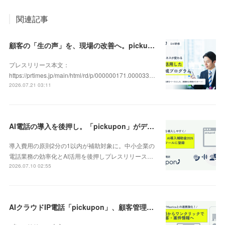
関連記事
顧客の「生の声」を、現場の改善へ。pickupon、実践型「DX人材育成研修」の提供を開始
プレスリリース本文：
https://prtimes.jp/main/html/rd/p/000000171.000033…
2026.07.21 03:11
AI電話の導入を後押し。「pickupon」がデジタル化・AI導入補助金2026（旧IT導入補助金）の対象ツールとして登録
導入費用の原則2分の1以内が補助対象に。中小企業の
電話業務の効率化とAI活用を後押しプレスリリース…
2026.07.10 02:55
AIクラウドIP電話「pickupon」、顧客管理システム「Mazrica」上の顧客や案件の詳細情報へワンクリックで遷移できる新機能を追加