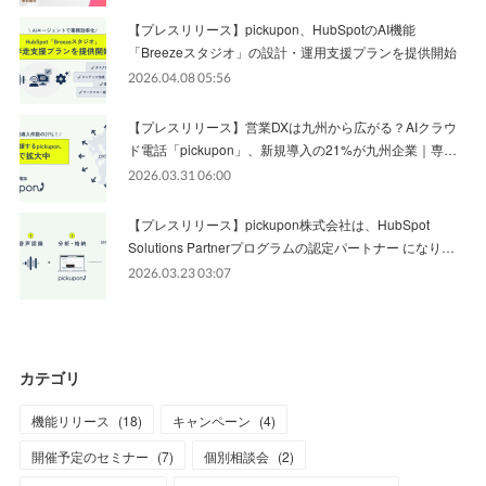
【プレスリリース】pickupon、HubSpotのAI機能
「Breezeスタジオ」の設計・運用支援プランを提供開始
2026.04.08 05:56
【プレスリリース】営業DXは九州から広がる？AIクラウ
ド電話「pickupon」、新規導入の21%が九州企業｜専…
2026.03.31 06:00
【プレスリリース】pickupon株式会社は、HubSpot
Solutions Partnerプログラムの認定パートナー になり…
2026.03.23 03:07
カテゴリ
機能リリース
(
18
)
キャンペーン
(
4
)
開催予定のセミナー
(
7
)
個別相談会
(
2
)