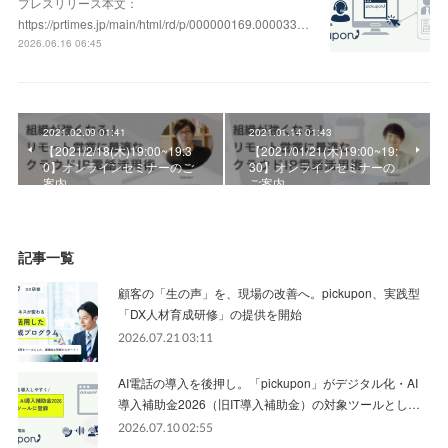
プレスリリース本文：
https://prtimes.jp/main/html/rd/p/000000169.000033…
2026.06.16 06:45
2021.02.09 01:41
2021.01.14 01:43
【2021/2/18(木)19:00~19:3
【2021/01/21(木)19:00~19:
0】オンラインセミナーのご
30】オンラインセミナーの
案内
ご案内
記事一覧
顧客の「生の声」を、現場の改善へ。pickupon、実践型
「DX人材育成研修」の提供を開始
2026.07.21 03:11
AI電話の導入を後押し。「pickupon」がデジタル化・AI
導入補助金2026（旧IT導入補助金）の対象ツールとし…
2026.07.10 02:55