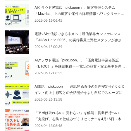
AIクラウドIP電話「pickupon」、顧客管理システム
「Mazrica」上の顧客や案件の詳細情報へワンクリック…
2026.06.16 06:45
電話×AIの信頼できる未来へ｜通信業界カンファレンス
「JUSA Unite 2026」の実行委員に弊社スタッフが参加
2026.06.15 00:39
AIクラウド電話「pickupon」、「優良電話事業者認証
（ETOC）」を継続取得ーー電話の品質・安全基準を満…
2026.06.12 08:25
AI電話「pickupon」、通話開始直後の音声安定性が5.6ポ
イント向上｜顧客との会話開始をより自然でスムーズに
2026.05.26 13:58
「アポは取れるのに売れない」を解消｜営業代行への
「丸投げ」を防ぐ仕組みづくりセミナーを4月16日（木…
2026.04.13 06:46