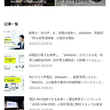
Rockets・ChatBookが実践
0】オンラインセミナーのご
する新しいリード獲得手…
案内
記事一覧
顧客の「生の声」を、現場の改善へ。pickupon、実践型
「DX人材育成研修」の提供を開始
2026.07.21 03:11
AI電話の導入を後押し。「pickupon」がデジタル化・AI
導入補助金2026（旧IT導入補助金）の対象ツールとし…
2026.07.10 02:55
AIクラウドIP電話「pickupon」、顧客管理システム
「Mazrica」上の顧客や案件の詳細情報へワンクリック…
2026.06.16 06:45
電話×AIの信頼できる未来へ｜通信業界カンファレンス
「JUSA Unite 2026」の実行委員に弊社スタッフが参加
2026.06.15 00:39