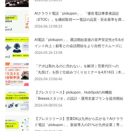
AIクラウド電話「pickupon」、「優良電話事業者認証
（ETOC）」を継続取得ーー電話の品質・安全基準を満…
2026.06.12 08:25
AI電話「pickupon」、通話開始直後の音声安定性が5.6ポ
イント向上｜顧客との会話開始をより自然でスムーズに
2026.05.26 13:58
「アポは取れるのに売れない」を解消｜営業代行への
「丸投げ」を防ぐ仕組みづくりセミナーを4月16日（木…
2026.04.13 06:46
【プレスリリース】pickupon、HubSpotのAI機能
「Breezeスタジオ」の設計・運用支援プランを提供開始
2026.04.08 05:56
【プレスリリース】営業DXは九州から広がる？AIクラウ
ド電話「pickupon」、新規導入の21%が九州企業｜専…