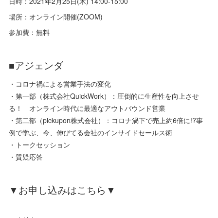
日時：2021年2月25日(木) 14:00-15:00
場所：オンライン開催(ZOOM)
参加費：無料
■アジェンダ
・コロナ禍による営業手法の変化
・第一部（株式会社QuickWork）：圧倒的に生産性を向上させ
る！ オンライン時代に最適なアウトバウンド営業
・第二部（pickupon株式会社）：コロナ渦下で売上約6倍に!?事
例で学ぶ、今、伸びてる会社のインサイドセールス術
・トークセッション
・質疑応答
▼お申し込みはこちら▼