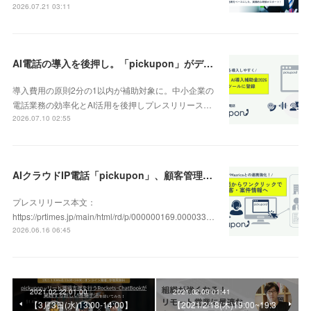
2026.07.21 03:11
AI電話の導入を後押し。「pickupon」がデジタル化・AI導入補助金2026（旧IT導入補助金）の対象ツールとして登録
導入費用の原則2分の1以内が補助対象に。中小企業の
電話業務の効率化とAI活用を後押しプレスリリース…
2026.07.10 02:55
AIクラウドIP電話「pickupon」、顧客管理システム「Mazrica」上の顧客や案件の詳細情報へワンクリックで遷移できる新機能を追加
プレスリリース本文：
https://prtimes.jp/main/html/rd/p/000000169.000033…
2026.06.16 06:45
2021.02.22 01:00
2021.02.09 01:41
【3月3日(水)13:00-14:00】
【2021/2/18(木)19:00~19:3