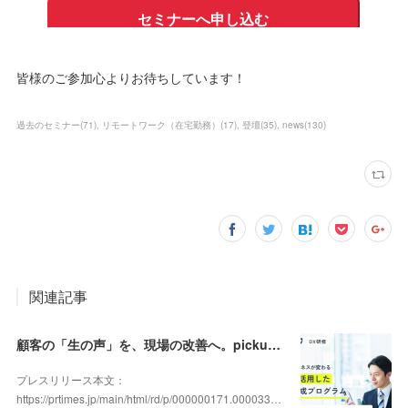
皆様のご参加心よりお待ちしています！
過去のセミナー
(
71
)
リモートワーク（在宅勤務）
(
17
)
登壇
(
35
)
news
(
130
)
関連記事
顧客の「生の声」を、現場の改善へ。pickupon、実践型「DX人材育成研修」の提供を開始
プレスリリース本文：
https://prtimes.jp/main/html/rd/p/000000171.000033…