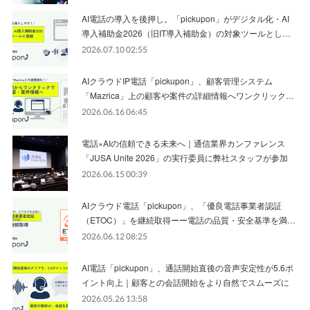
AI電話の導入を後押し。「pickupon」がデジタル化・AI
導入補助金2026（旧IT導入補助金）の対象ツールとし…
2026.07.10 02:55
AIクラウドIP電話「pickupon」、顧客管理システム
「Mazrica」上の顧客や案件の詳細情報へワンクリック…
2026.06.16 06:45
電話×AIの信頼できる未来へ｜通信業界カンファレンス
「JUSA Unite 2026」の実行委員に弊社スタッフが参加
2026.06.15 00:39
AIクラウド電話「pickupon」、「優良電話事業者認証
（ETOC）」を継続取得ーー電話の品質・安全基準を満…
2026.06.12 08:25
AI電話「pickupon」、通話開始直後の音声安定性が5.6ポ
イント向上｜顧客との会話開始をより自然でスムーズに
2026.05.26 13:58