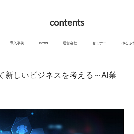
contents
導入事例
news
運営会社
セミナー
ゆるふ
て新しいビジネスを考える～AI業
～