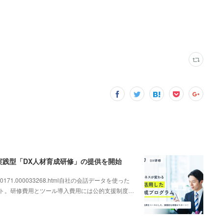
、実践型「DX人材育成研修」の提供を開始
000000171.000033268.html自社の会話データを使った
ート。研修費用とツール導入費用には公的支援制度…