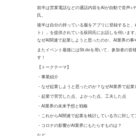
前半は営業電話などの通話内容をAIが自動で音声×テ
氏。
後半は自分の持っている服をアプリに登録すると、A
ト）」を提供されている荻田氏にお話しを伺います。
なぜAI関連で起業しようと思ったのか、AI業界の
またイベント最後にはSli.doを用いて、参加者の
す！
【トークテーマ】
・事業紹介
・なぜ起業しようと思ったのか？なぜAI業界で起業
・起業で苦労した点、よかった点、工夫した点
・AI業界の未来予想と戦略
・これからAI関連で起業を検討している方に対して
・コロナの影響がAI業界にもたらすものは？
など