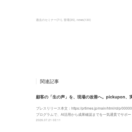
過去のセミナー
(
71
)
登壇
(
35
)
news
(
130
)
関連記事
顧客の「生の声」を、現場の改善へ。pickupon
プレスリリース本文：https://prtimes.jp/main/html/rd/p/
プログラムで、AI活用から成果確認までを一気通貫でサポ
2026.07.21 03:11