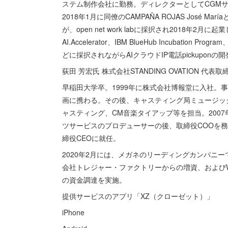
ステム制作会社に勤務。ディレクターとしてCGMサ
2018年1月に同僚のCAMPAÑA ROJAS José 
が、open net work labに採択され2018年2月
AI.Accelerator、IBM BlueHub Incubation 
どに採択されながらAIクラウドIP電話pickupon
荻田 芳宏氏 株式会社STANDING OVATION 代表取
早稲田大学卒。1999年に株式会社博報堂に入社。
画に携わる。その後、キャスティング局ミュージッ
ャスティング、CM音楽タイアップ等を担当。200
ツサービスのプロデューサーの後、取締役COOを務める。
締役CEOに就任。
2020年2月には、メガネのリーディングカンパニ
会社トレジャー・ファクトリーからの増資、およびWe
の資金調達を実施。
提供サービスのアプリ「XZ（クローゼット）」
iPhone