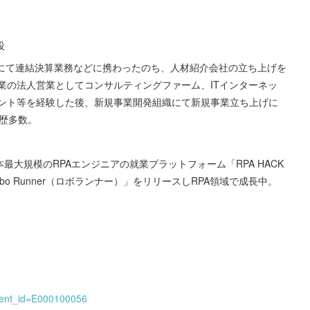
役
部にて連結決算業務などに携わったのち、人材紹介会社の立ち上げを
業の法人営業としてコンサルティングファーム、ITインターネッ
ント等を経験した後、新規事業開発組織にて新規事業立ち上げに
歴多数。
に着目し、日本最大規模のRPAエンジニアの就業プラットフォーム「RPA HACK
o Runner（ロボランナー）」をリリースしRPA領域で成長中。
event_id=E000100056