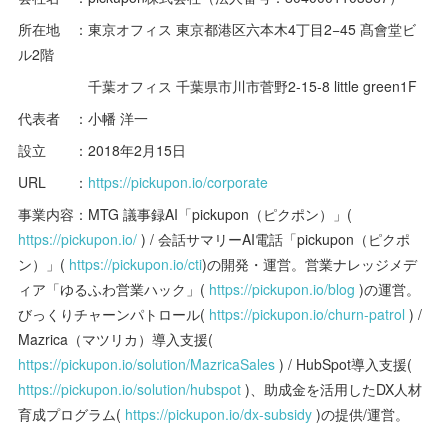
所在地 ：東京オフィス 東京都港区六本木4丁目2−45 髙會堂ビ
ル2階
千葉オフィス 千葉県市川市菅野2-15-8 little green1F
代表者 ：小幡 洋一
設立 ：2018年2月15日
URL ：
https://pickupon.io/corporate
事業内容：MTG 議事録AI「pickupon（ピクポン）」(
https://pickupon.io/
) / 会話サマリーAI電話「pickupon（ピクポ
ン）」(
https://pickupon.io/cti
)の開発・運営。営業ナレッジメデ
ィア「ゆるふわ営業ハック」(
https://pickupon.io/blog
)の運営。
びっくりチャーンパトロール(
https://pickupon.io/churn-patrol
) /
Mazrica（マツリカ）導入支援(
https://pickupon.io/solution/MazricaSales
) / HubSpot導入支援(
https://pickupon.io/solution/hubspot
)、助成金を活用したDX人材
育成プログラム(
https://pickupon.io/dx-subsidy
)の提供/運営。