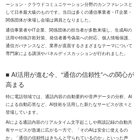
ーション・クラウドコミュニケーション分野のカンファレンスと
して日本最大級のものです。当日は多くの通信事業者・IT企業・
関係団体が来場し会場は満員となりました。
通信事業者やIT企業、関係団体の担当者が多数来場し、生成AIの
活用や特殊詐欺対策、発信者番号偽装への対応、個人情報保護、
通信ガバナンスなど、業界が直面するさまざまなテーマについて
専門家による講演やパネルディスカッションが行われました。
■ AI活用が進む今、“通信の信頼性”への関心が
高まる
特に電話領域では、通話内容の自動要約や音声データの分析、AI
による自動応答など、AI技術を活用した新たなサービスが次々と
登場しています。
AIによる通話内容のリアルタイム文字起こしや商談記録の自動共
有サービスが急速に広がる一方で、「そのAIは安全に使えるの
か」「通信の信頼性はきちんと守られているのか」といった声