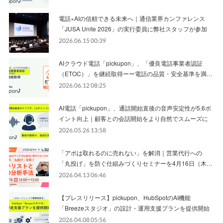
電話×AIの信頼できる未来へ｜通信業界カンファレンス
「JUSA Unite 2026」の実行委員に弊社スタッフが参加
2026.06.15 00:39
AIクラウド電話「pickupon」、「優良電話事業者認証
（ETOC）」を継続取得ーー電話の品質・安全基準を満…
2026.06.12 08:25
AI電話「pickupon」、通話開始直後の音声安定性が5.6ポ
イント向上｜顧客との会話開始をより自然でスムーズに
2026.05.26 13:58
「アポは取れるのに売れない」を解消｜営業代行への
「丸投げ」を防ぐ仕組みづくりセミナーを4月16日（木…
2026.04.13 06:46
【プレスリリース】pickupon、HubSpotのAI機能
「Breezeスタジオ」の設計・運用支援プランを提供開始
2026.04.08 05:56