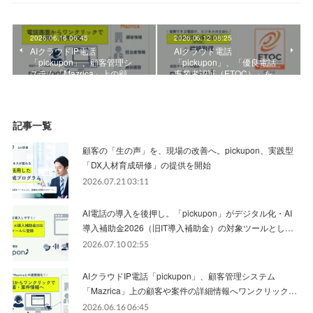
2026.06.16 06:45
2026.06.12 08:25
AIクラウドIP電話
AIクラウド電話
「pickupon」、顧客管理シ
「pickupon」、「優良電話
ステム「Mazrica」上の顧…
事業者認証（ETOC）」を…
記事一覧
顧客の「生の声」を、現場の改善へ。pickupon、実践型
「DX人材育成研修」の提供を開始
2026.07.21 03:11
AI電話の導入を後押し。「pickupon」がデジタル化・AI
導入補助金2026（旧IT導入補助金）の対象ツールとし…
2026.07.10 02:55
AIクラウドIP電話「pickupon」、顧客管理システム
「Mazrica」上の顧客や案件の詳細情報へワンクリック…
2026.06.16 06:45