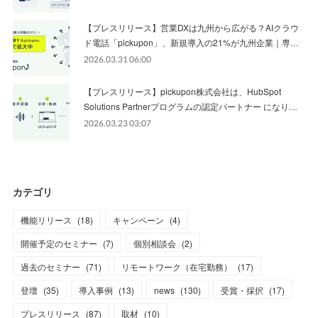
【プレスリリース】営業DXは九州から広がる？AIクラウ
ド電話「pickupon」、新規導入の21%が九州企業｜専…
2026.03.31 06:00
【プレスリリース】pickupon株式会社は、HubSpot
Solutions Partnerプログラムの認定パートナー になり…
2026.03.23 03:07
カテゴリ
機能リリース
(
18
)
キャンペーン
(
4
)
開催予定のセミナー
(
7
)
個別相談会
(
2
)
過去のセミナー
(
71
)
リモートワーク（在宅勤務）
(
17
)
登壇
(
35
)
導入事例
(
13
)
news
(
130
)
受賞・採択
(
17
)
プレスリリース
(
87
)
取材
(
10
)