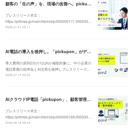
顧客の「生の声」を、現場の改善へ。pickupon、実践型「DX人材育成研修」の提供を開始
プレスリリース本文：
https://prtimes.jp/main/html/rd/p/000000171.000033…
2026.07.21 03:11
AI電話の導入を後押し。「pickupon」がデジタル化・AI導入補助金2026（旧IT導入補助金）の対象ツールとして登録
導入費用の原則2分の1以内が補助対象に。中小企業の
電話業務の効率化とAI活用を後押しプレスリリース…
2026.07.10 02:55
AIクラウドIP電話「pickupon」、顧客管理システム「Mazrica」上の顧客や案件の詳細情報へワンクリックで遷移できる新機能を追加
プレスリリース本文：
https://prtimes.jp/main/html/rd/p/000000169.000033…
2026.06.16 06:45