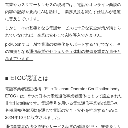
営業やカスタマーサクセスの現場では、電話やオンライン商談の
内容の記録や要約にAIを活用し、業務負担を減らす仕組みが急速
に普及しています。
しかし、その基盤となる
電話サービスに十分な安全対策が講じら
れていなければ、企業は安心してAIを導入できません。
pickuponでは、AIで業務の効率化をサポートするだけでなく、そ
の前提となる
通信品質やセキュリティ体制の整備を重要な責任と
考えています。
■ ETOC認証とは
電話事業者認証機構（Elite Telecom Operator Certification body,
ETOC）は、5つの日本の電気通信事業者団体によって設立された
非営利の組織です。電話番号を用いる電気通信事業者の認証や、
各種周知啓発活動を通じて電話の安全・安心を推進するために、
2024年10月に設立されました。
通信事業者の法令遵守やサービス品質の確認を行い、審査をクリ