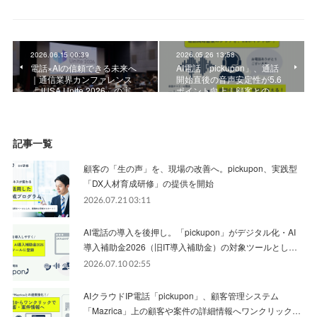
2026.06.15 00:39
2026.05.26 13:58
電話×AIの信頼できる未来へ
AI電話「pickupon」、通話
｜通信業界カンファレンス
開始直後の音声安定性が5.6
「JUSA Unite 2026」の実…
ポイント向上｜顧客との…
記事一覧
顧客の「生の声」を、現場の改善へ。pickupon、実践型
「DX人材育成研修」の提供を開始
2026.07.21 03:11
AI電話の導入を後押し。「pickupon」がデジタル化・AI
導入補助金2026（旧IT導入補助金）の対象ツールとし…
2026.07.10 02:55
AIクラウドIP電話「pickupon」、顧客管理システム
「Mazrica」上の顧客や案件の詳細情報へワンクリック…