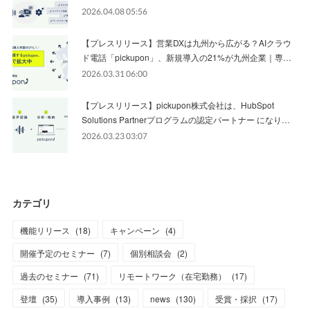
2026.04.08 05:56
【プレスリリース】営業DXは九州から広がる？AIクラウ
ド電話「pickupon」、新規導入の21%が九州企業｜専…
2026.03.31 06:00
【プレスリリース】pickupon株式会社は、HubSpot
Solutions Partnerプログラムの認定パートナー になり…
2026.03.23 03:07
カテゴリ
機能リリース
(
18
)
キャンペーン
(
4
)
開催予定のセミナー
(
7
)
個別相談会
(
2
)
過去のセミナー
(
71
)
リモートワーク（在宅勤務）
(
17
)
登壇
(
35
)
導入事例
(
13
)
news
(
130
)
受賞・採択
(
17
)