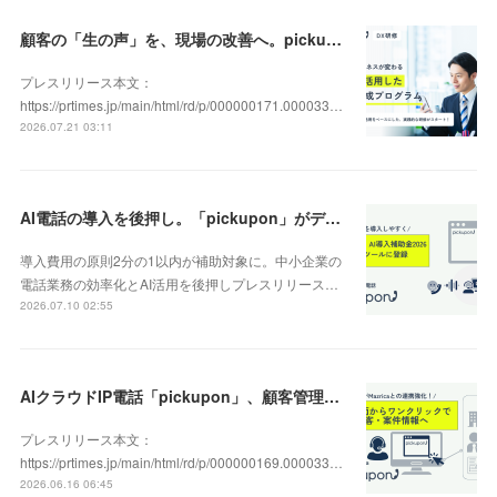
顧客の「生の声」を、現場の改善へ。pickupon、実践型「DX人材育成研修」の提供を開始
プレスリリース本文：
https://prtimes.jp/main/html/rd/p/000000171.000033…
2026.07.21 03:11
AI電話の導入を後押し。「pickupon」がデジタル化・AI導入補助金2026（旧IT導入補助金）の対象ツールとして登録
導入費用の原則2分の1以内が補助対象に。中小企業の
電話業務の効率化とAI活用を後押しプレスリリース…
2026.07.10 02:55
AIクラウドIP電話「pickupon」、顧客管理システム「Mazrica」上の顧客や案件の詳細情報へワンクリックで遷移できる新機能を追加
プレスリリース本文：
https://prtimes.jp/main/html/rd/p/000000169.000033…
2026.06.16 06:45