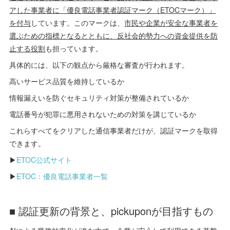
アした事業者に「優良電話事業者認証マーク（ETOCマーク）」
を付与
しています。このマークは、
市民や企業が安全な事業者を
選ぶための指標となるとともに、反社会的勢力への資金提供を防
止する役割
も担っています。
具体的には、以下の観点から厳格な審査が行われます。
高いサービス品質を維持しているか
情報漏えいを防ぐセキュリティ対策が整備されているか
電話番号が犯罪に悪用されないための対策を講じているか
これらすべてをクリアした通信事業者だけが、認証マークを取得
できます。
▶︎
ETOC公式サイト
▶︎
ETOC：優良電話事業者一覧
■ 認証更新の背景と、pickuponが目指すもの