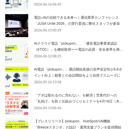
2026.06.16 06:45
電話×AIの信頼できる未来へ｜通信業界カンファレンス
「JUSA Unite 2026」の実行委員に弊社スタッフが参加
2026.06.15 00:39
AIクラウド電話「pickupon」、「優良電話事業者認証
（ETOC）」を継続取得ーー電話の品質・安全基準を満…
2026.06.12 08:25
AI電話「pickupon」、通話開始直後の音声安定性が5.6ポ
イント向上｜顧客との会話開始をより自然でスムーズに
2026.05.26 13:58
「アポは取れるのに売れない」を解消｜営業代行への
「丸投げ」を防ぐ仕組みづくりセミナーを4月16日（木…
2026.04.13 06:46
【プレスリリース】pickupon、HubSpotのAI機能
「Breezeスタジオ」の設計・運用支援プランを提供開始