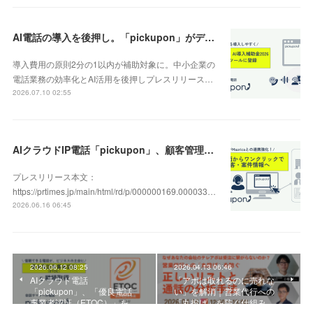
AI電話の導入を後押し。「pickupon」がデジタル化・AI導入補助金2026（旧IT導入補助金）の対象ツールとして登録
導入費用の原則2分の1以内が補助対象に。中小企業の
電話業務の効率化とAI活用を後押しプレスリリース…
2026.07.10 02:55
AIクラウドIP電話「pickupon」、顧客管理システム「Mazrica」上の顧客や案件の詳細情報へワンクリックで遷移できる新機能を追加
プレスリリース本文：
https://prtimes.jp/main/html/rd/p/000000169.000033…
2026.06.16 06:45
2026.06.12 08:25
2026.04.13 06:46
AIクラウド電話
「アポは取れるのに売れな
「pickupon」、「優良電話
い」を解消｜営業代行への
事業者認証（ETOC）」を…
「丸投げ」を防ぐ仕組み…