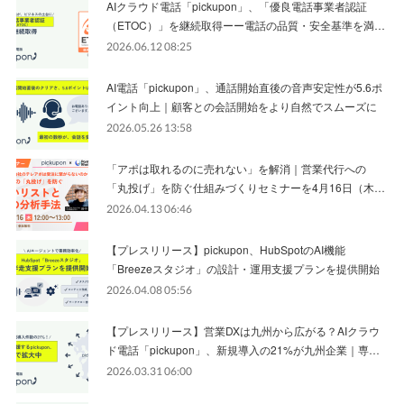
AIクラウド電話「pickupon」、「優良電話事業者認証
（ETOC）」を継続取得ーー電話の品質・安全基準を満…
2026.06.12 08:25
AI電話「pickupon」、通話開始直後の音声安定性が5.6ポ
イント向上｜顧客との会話開始をより自然でスムーズに
2026.05.26 13:58
「アポは取れるのに売れない」を解消｜営業代行への
「丸投げ」を防ぐ仕組みづくりセミナーを4月16日（木…
2026.04.13 06:46
【プレスリリース】pickupon、HubSpotのAI機能
「Breezeスタジオ」の設計・運用支援プランを提供開始
2026.04.08 05:56
【プレスリリース】営業DXは九州から広がる？AIクラウ
ド電話「pickupon」、新規導入の21%が九州企業｜専…
2026.03.31 06:00