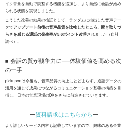
イク音量を自動で調整する機能を追加し、より自然に会話が始め
られる状態を実現しました。
こうした改善の効果の検証として、ランダムに抽出した音声デー
タで
アップデート前後の音声品質を比較したところ、聞き取りづ
らさを感じる通話の発生率が5.6ポイント改善
されました（自社
調べ）。
■ 会話の質が競争力に──体験価値を高める次
の一手
pickuponは今後も、音声品質の向上にとどまらず、通話データの
活用を通じて成果につながるコミュニケーション基盤の構築を目
指し、日本の営業現場のDXをさらに前進させていきます。
ー
資料請求はこちらから
ー
より詳しいサービス内容も記載していますので、興味のある企業