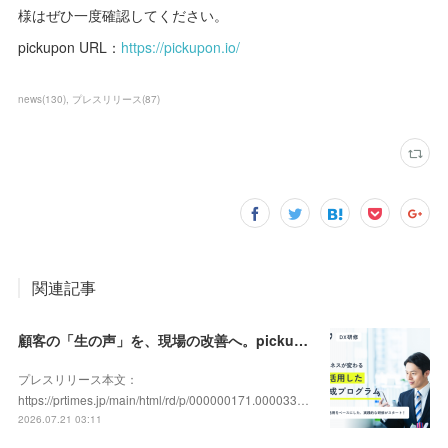
様はぜひ一度確認してください。
pickupon URL：
https://pickupon.io/
news
(
130
)
プレスリリース
(
87
)
関連記事
顧客の「生の声」を、現場の改善へ。pickupon、実践型「DX人材育成研修」の提供を開始
プレスリリース本文：
https://prtimes.jp/main/html/rd/p/000000171.000033…
2026.07.21 03:11