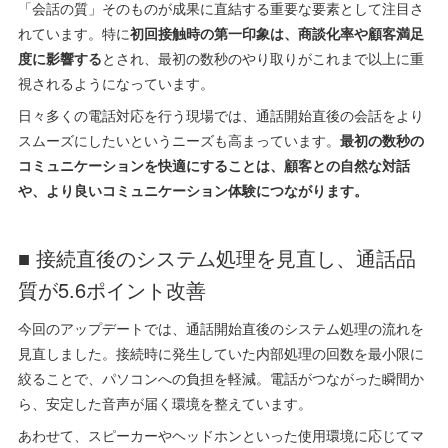
「会話の質」そのものが成果に直結する重要な要素として注目さ
れています。特に
初回接触時の第一印象は、商談化率や顧客満足
度に影響する
とされ、最初の数秒のやり取りがこれまで以上に重
視されるようになっています。
日々多くの電話対応を行う現場では、通話開始直後の会話をより
スムーズにしたいというニーズも高まっています。
最初の数秒の
コミュニケーションを快適にすることは、顧客との自然な対話
や、より良いコミュニケーション体験につながります。
■ 接続直後のシステム処理を見直し、通話品
質が5.6ポイント改善
今回のアップデートでは、通話開始直後のシステム処理の流れを
見直しました。接続時に発生していた内部処理の回数を最小限に
絞ることで、パソコンへの負担を軽減。電話がつながった瞬間か
ら、安定した音声が届く環境を整えています。
あわせて、スピーカーやヘッドホンといった使用環境に応じてマ