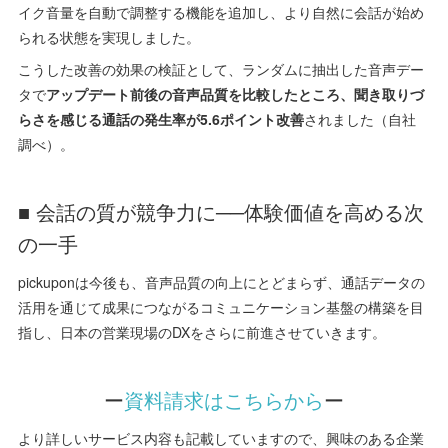
イク音量を自動で調整する機能を追加し、より自然に会話が始め
られる状態を実現しました。
こうした改善の効果の検証として、ランダムに抽出した音声デー
タで
アップデート前後の音声品質を比較したところ、聞き取りづ
らさを感じる通話の発生率が5.6ポイント改善
されました（自社
調べ）。
■ 会話の質が競争力に──体験価値を高める次
の一手
pickuponは今後も、音声品質の向上にとどまらず、通話データの
活用を通じて成果につながるコミュニケーション基盤の構築を目
指し、日本の営業現場のDXをさらに前進させていきます。
ー
資料請求はこちらから
ー
より詳しいサービス内容も記載していますので、興味のある企業