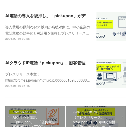
AI電話の導入を後押し。「pickupon」がデジタル化・AI導入補助金2026（旧IT導入補助金）の対象ツールとして登録
導入費用の原則2分の1以内が補助対象に。中小企業の
電話業務の効率化とAI活用を後押しプレスリリース…
2026.07.10 02:55
AIクラウドIP電話「pickupon」、顧客管理システム「Mazrica」上の顧客や案件の詳細情報へワンクリックで遷移できる新機能を追加
プレスリリース本文：
https://prtimes.jp/main/html/rd/p/000000169.000033…
2026.06.16 06:45
2026.06.12 08:25
2026.04.08 05:56
AIクラウド電話
【プレスリリース】
「pickupon」、「優良電話
pickupon、HubSpotのAI機
事業者認証（ETOC）」を…
能「Breezeスタジオ」の…