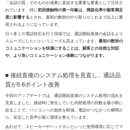
「会話の質」そのものが成果に直結する重要な要素として注目さ
れています。特に
初回接触時の第一印象は、商談化率や顧客満足
度に影響する
とされ、最初の数秒のやり取りがこれまで以上に重
視されるようになっています。
日々多くの電話対応を行う現場では、通話開始直後の会話をより
スムーズにしたいというニーズも高まっています。
最初の数秒の
コミュニケーションを快適にすることは、顧客との自然な対話
や、より良いコミュニケーション体験につながります。
■ 接続直後のシステム処理を見直し、通話品
質が5.6ポイント改善
今回のアップデートでは、通話開始直後のシステム処理の流れを
見直しました。接続時に発生していた内部処理の回数を最小限に
絞ることで、パソコンへの負担を軽減。電話がつながった瞬間か
ら、安定した音声が届く環境を整えています。
あわせて、スピーカーやヘッドホンといった使用環境に応じてマ