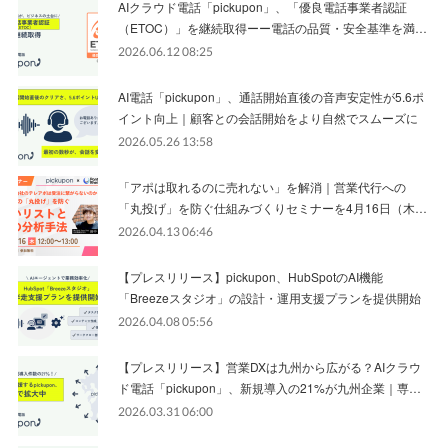
AIクラウド電話「pickupon」、「優良電話事業者認証
（ETOC）」を継続取得ーー電話の品質・安全基準を満…
2026.06.12 08:25
AI電話「pickupon」、通話開始直後の音声安定性が5.6ポ
イント向上｜顧客との会話開始をより自然でスムーズに
2026.05.26 13:58
「アポは取れるのに売れない」を解消｜営業代行への
「丸投げ」を防ぐ仕組みづくりセミナーを4月16日（木…
2026.04.13 06:46
【プレスリリース】pickupon、HubSpotのAI機能
「Breezeスタジオ」の設計・運用支援プランを提供開始
2026.04.08 05:56
【プレスリリース】営業DXは九州から広がる？AIクラウ
ド電話「pickupon」、新規導入の21%が九州企業｜専…
2026.03.31 06:00