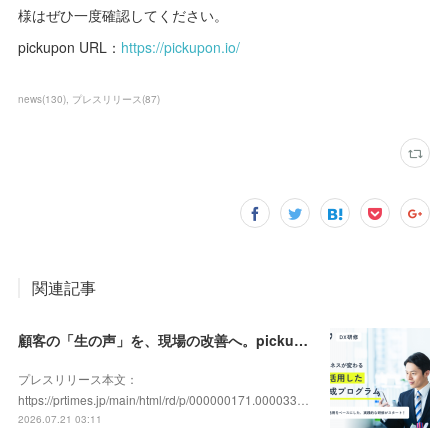
様はぜひ一度確認してください。
pickupon URL：
https://pickupon.io/
news
(
130
)
プレスリリース
(
87
)
関連記事
顧客の「生の声」を、現場の改善へ。pickupon、実践型「DX人材育成研修」の提供を開始
プレスリリース本文：
https://prtimes.jp/main/html/rd/p/000000171.000033…
2026.07.21 03:11