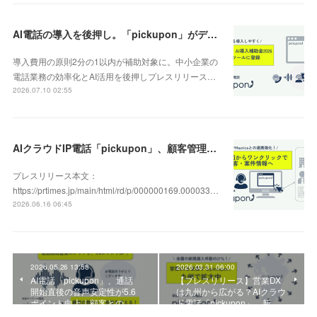
AI電話の導入を後押し。「pickupon」がデジタル化・AI導入補助金2026（旧IT導入補助金）の対象ツールとして登録
導入費用の原則2分の1以内が補助対象に。中小企業の
電話業務の効率化とAI活用を後押しプレスリリース…
2026.07.10 02:55
AIクラウドIP電話「pickupon」、顧客管理システム「Mazrica」上の顧客や案件の詳細情報へワンクリックで遷移できる新機能を追加
プレスリリース本文：
https://prtimes.jp/main/html/rd/p/000000169.000033…
2026.06.16 06:45
2026.05.26 13:58
2026.03.31 06:00
AI電話「pickupon」、通話
【プレスリリース】営業DX
開始直後の音声安定性が5.6
は九州から広がる？AIクラウ
ポイント向上｜顧客との…
ド電話「pickupon」、新…