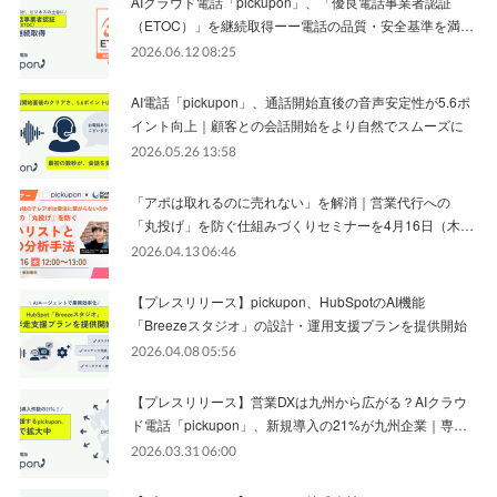
AIクラウド電話「pickupon」、「優良電話事業者認証
（ETOC）」を継続取得ーー電話の品質・安全基準を満…
2026.06.12 08:25
AI電話「pickupon」、通話開始直後の音声安定性が5.6ポ
イント向上｜顧客との会話開始をより自然でスムーズに
2026.05.26 13:58
「アポは取れるのに売れない」を解消｜営業代行への
「丸投げ」を防ぐ仕組みづくりセミナーを4月16日（木…
2026.04.13 06:46
【プレスリリース】pickupon、HubSpotのAI機能
「Breezeスタジオ」の設計・運用支援プランを提供開始
2026.04.08 05:56
【プレスリリース】営業DXは九州から広がる？AIクラウ
ド電話「pickupon」、新規導入の21%が九州企業｜専…
2026.03.31 06:00