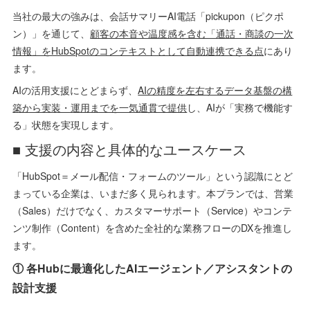
当社の最大の強みは、会話サマリーAI電話「pickupon（ピクポ
ン）」を通じて、
顧客の本音や温度感を含む「通話・商談の一次
情報」をHubSpotのコンテキストとして自動連携できる点
にあり
ます。
AIの活用支援にとどまらず、
AIの精度を左右するデータ基盤の構
築から実装・運用までを一気通貫で提供
し、AIが「実務で機能す
る」状態を実現します。
■ 支援の内容と具体的なユースケース
「HubSpot＝メール配信・フォームのツール」という認識にとど
まっている企業は、いまだ多く見られます。本プランでは、営業
（Sales）だけでなく、カスタマーサポート（Service）やコンテ
ンツ制作（Content）を含めた全社的な業務フローのDXを推進し
ます。
① 各Hubに最適化したAIエージェント／アシスタントの
設計支援