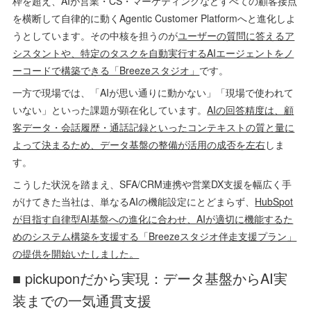
枠を超え、AIが営業・CS・マーケティングなどすべての顧客接点
を横断して自律的に動くAgentic Customer Platformへと進化しよ
うとしています。その中核を担うのが
ユーザーの質問に答えるア
シスタントや、特定のタスクを自動実行するAIエージェントをノ
ーコードで構築できる「Breezeスタジオ」
です。
一方で現場では、「AIが思い通りに動かない」「現場で使われて
いない」といった課題が顕在化しています。
AIの回答精度は、顧
客データ・会話履歴・通話記録といったコンテキストの質と量に
よって決まるため、データ基盤の整備が活用の成否を左右
しま
す。
こうした状況を踏まえ、SFA/CRM連携や営業DX支援を幅広く手
がけてきた当社は、単なるAIの機能設定にとどまらず、
HubSpot
が目指す自律型AI基盤への進化に合わせ、AIが適切に機能するた
めのシステム構築を支援する「Breezeスタジオ伴走支援プラン」
の提供を開始いたしました。
■ pickuponだから実現：データ基盤からAI実
装までの一気通貫支援