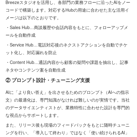
Breezeスタジオを活用し、各部門の業務フローに沿ったAIをノー
コードで構築します。対応するHubの用途に合わせた主な活用イ
メージは以下のとおりです。
・Sales Hub…商談履歴や会話内容をもとに、フォローアップメ
ールを自動作成
・Service Hub…電話対応後のネクストアクションを自動でチケ
ット化し、対応漏れを防止
・Content Hub…通話内容から顧客の疑問や課題を抽出し、記事
ネタやコンテンツ案を自動生成
② プロンプト設計・チューニング支援
AIに「より良い答え」を出させるためのプロンプト（AIへの指示
文）の最適化は、専門知識がなければ難しいのが実情です。当社
のデータサイエンティストが、業務特性に合わせた設計を専門的
な視点からサポートします。
また、リリース後も現場のフィードバックをもとに随時チューニ
ングを行い、「導入して終わり」ではなく「使い続けられるAI」