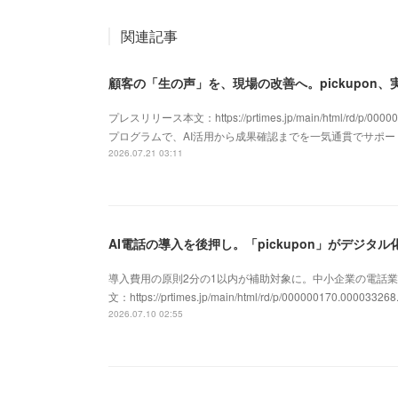
関連記事
顧客の「生の声」を、現場の改善へ。pickupon
プレスリリース本文：https://prtimes.jp/main/html/rd/p/
プログラムで、AI活用から成果確認までを一気通貫でサポ
2026.07.21 03:11
導入費用の原則2分の1以内が補助対象に。中小企業の電話業
文：https://prtimes.jp/main/html/rd/p/000000170.000033268
2026.07.10 02:55