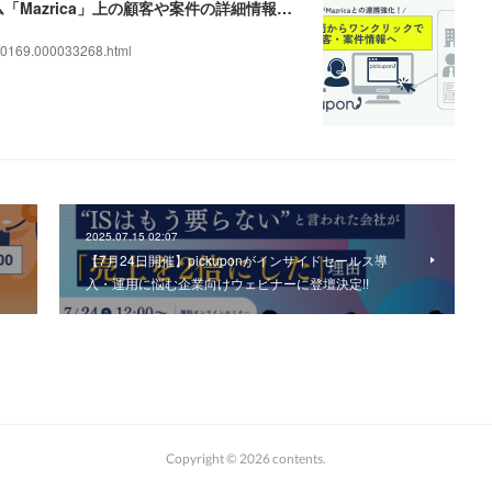
AIクラウドIP電話「pickupon」、顧客管理システム「Mazrica」上の顧客や案件の詳細情報へワンクリックで遷移できる新機能を追加
0169.000033268.html
2025.07.15 02:07
【7月24日開催】pickuponがインサイドセールス導
入・運用に悩む企業向けウェビナーに登壇決定!!
Copyright ©
2026
contents
.