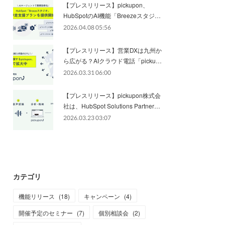
【プレスリリース】pickupon、
HubSpotのAI機能「Breezeスタジ…
2026.04.08 05:56
【プレスリリース】営業DXは九州か
ら広がる？AIクラウド電話「picku…
2026.03.31 06:00
【プレスリリース】pickupon株式会
社は、HubSpot Solutions Partner…
2026.03.23 03:07
カテゴリ
機能リリース
(
18
)
キャンペーン
(
4
)
開催予定のセミナー
(
7
)
個別相談会
(
2
)