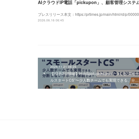
プレスリリース本文：https://prtimes.jp/main/html/rd/p/00000
2026.06.16 06:45
2025.11.21 08:25
【12月2日開催】HubSpot×pickuponでつくる“スモー
ルスタートCS”〜少人数チームでも実現できる、分…