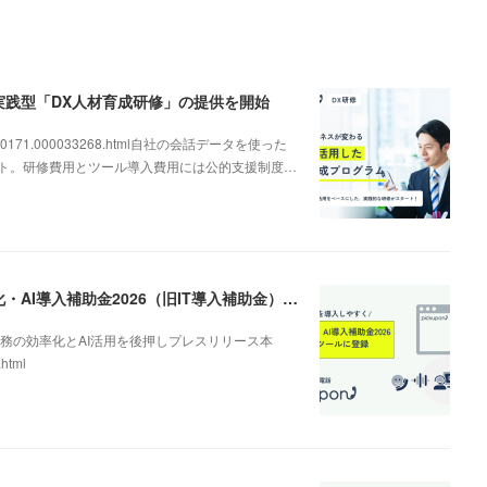
、実践型「DX人材育成研修」の提供を開始
000000171.000033268.html自社の会話データを使った
ート。研修費用とツール導入費用には公的支援制度…
AI電話の導入を後押し。「pickupon」がデジタル化・AI導入補助金2026（旧IT導入補助金）の対象ツールとして登録
務の効率化とAI活用を後押しプレスリリース本
.html