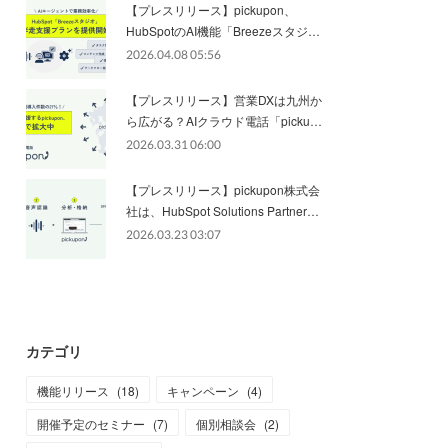
【プレスリリース】pickupon、
HubSpotのAI機能「Breezeスタジ…
2026.04.08 05:56
【プレスリリース】営業DXは九州か
ら広がる？AIクラウド電話「picku…
2026.03.31 06:00
【プレスリリース】pickupon株式会
社は、HubSpot Solutions Partner…
2026.03.23 03:07
カテゴリ
機能リリース
(
18
)
キャンペーン
(
4
)
開催予定のセミナー
(
7
)
個別相談会
(
2
)