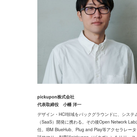
pickupon株式会社
代表取締役 小幡 洋一
デザイン・HCI領域をバックグラウンドに、システ
（SaaS）開発に携わる。その後Open Network L
任。IBM BlueHub、Plug and Play等ア
話サマリーAI電話pickupon（ピクポン）をリリース