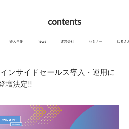
contents
導入事例
news
運営会社
セミナー
ゆるふ
ponがインサイドセールス導入・運用に
壇決定!!