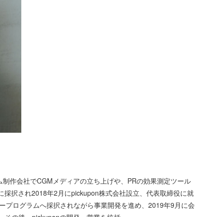
ム制作会社でCGMメディアの立ち上げや、PRの効果測定ツール
abに採択され2018年2月にpickupon株式会社設立、代表取締役に就
クセラレータープログラムへ採択されながら事業開発を進め、2019年9月に会
。その後、pickuponの開発・営業を統括。