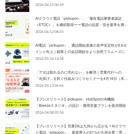
2026.06.15 00:39
AIクラウド電話「pickupon」、「優良電話事業者認証
（ETOC）」を継続取得ーー電話の品質・安全基準を満…
2026.06.12 08:25
AI電話「pickupon」、通話開始直後の音声安定性が5.6ポ
イント向上｜顧客との会話開始をより自然でスムーズに
2026.05.26 13:58
「アポは取れるのに売れない」を解消｜営業代行への
「丸投げ」を防ぐ仕組みづくりセミナーを4月16日（木…
2026.04.13 06:46
【プレスリリース】pickupon、HubSpotのAI機能
「Breezeスタジオ」の設計・運用支援プランを提供開始
2026.04.08 05:56
【プレスリリース】営業DXは九州から広がる？AIクラウ
ド電話「pickupon」、新規導入の21%が九州企業｜専…