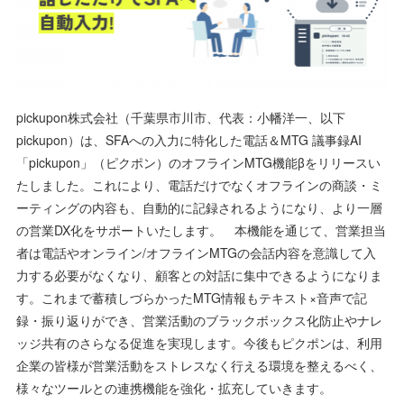
pickupon株式会社（千葉県市川市、代表：小幡洋一、以下
pickupon）は、SFAへの入力に特化した電話＆MTG 議事録AI
「pickupon」（ピクポン）のオフラインMTG機能βをリリースい
たしました。これにより、電話だけでなくオフラインの商談・ミ
ーティングの内容も、自動的に記録されるようになり、より一層
の営業DX化をサポートいたします。 本機能を通じて、営業担当
者は電話やオンライン/オフラインMTGの会話内容を意識して入
力する必要がなくなり、顧客との対話に集中できるようになりま
す。これまで蓄積しづらかったMTG情報もテキスト×音声で記
録・振り返りができ、営業活動のブラックボックス化防止やナレ
ッジ共有のさらなる促進を実現します。今後もピクポンは、利用
企業の皆様が営業活動をストレスなく行える環境を整えるべく、
様々なツールとの連携機能を強化・拡充していきます。