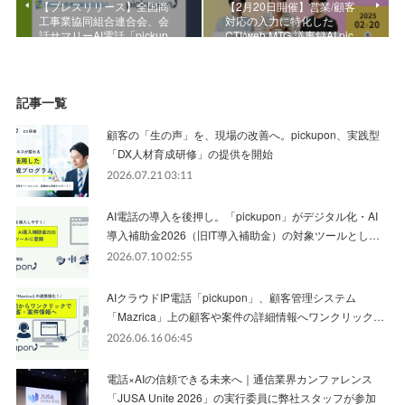
【プレスリリース】全国商
【2月20日開催】営業/顧客
工事業協同組合連合会、会
対応の入力に特化した
話サマリーAI電話「pickup…
CTI/web MTG 議事録AI pic…
記事一覧
顧客の「生の声」を、現場の改善へ。pickupon、実践型
「DX人材育成研修」の提供を開始
2026.07.21 03:11
AI電話の導入を後押し。「pickupon」がデジタル化・AI
導入補助金2026（旧IT導入補助金）の対象ツールとし…
2026.07.10 02:55
AIクラウドIP電話「pickupon」、顧客管理システム
「Mazrica」上の顧客や案件の詳細情報へワンクリック…
2026.06.16 06:45
電話×AIの信頼できる未来へ｜通信業界カンファレンス
「JUSA Unite 2026」の実行委員に弊社スタッフが参加