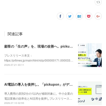
関連記事
顧客の「生の声」を、現場の改善へ。pickupon、実践型「DX人材育成研修」の提供を開始
プレスリリース本文：
https://prtimes.jp/main/html/rd/p/000000171.000033…
2026.07.21 03:11
AI電話の導入を後押し。「pickupon」がデジタル化・AI導入補助金2026（旧IT導入補助金）の対象ツールとして登録
導入費用の原則2分の1以内が補助対象に。中小企業の
電話業務の効率化とAI活用を後押しプレスリリース…
2026.07.10 02:55