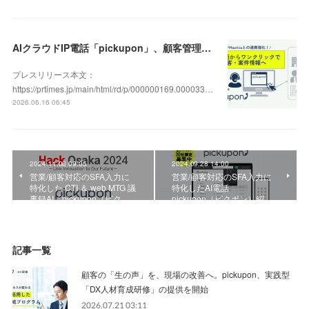
AIクラウドIP電話「pickupon」、顧客管理システム「Mazrica」上の顧客や案件の詳細情報へワンクリックで遷移できる新機能を追加
プレスリリース本文：
https://prtimes.jp/main/html/rd/p/000000169.000033…
2026.06.16 06:45
2024.11.08 09:05
2024.09.28 14:00
営業/顧客対応のSFA入力に
営業/顧客対応のSFA入力に
特化した CTI ＆ web MTG 議
特化したAI電話
事録AI「pickupon（ピク…
pickupon（ピクポン）紹…
記事一覧
顧客の「生の声」を、現場の改善へ。pickupon、実践型
「DX人材育成研修」の提供を開始
2026.07.21 03:11