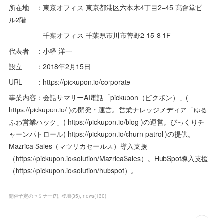
所在地 ：東京オフィス 東京都港区六本木4丁目2−45 髙會堂ビ
ル2階
千葉オフィス 千葉県市川市菅野2-15-8 1F
代表者 ：小幡 洋一
設立 ：2018年2月15日
URL ：https://pickupon.io/corporate
事業内容：会話サマリーAI電話「pickupon（ピクポン）」(
https://pickupon.io/ )の開発・運営。営業ナレッジメディア「ゆる
ふわ営業ハック」( https://pickupon.io/blog )の運営。びっくりチ
ャーンパトロール( https://pickupon.io/churn-patrol )の提供。
Mazrica Sales（マツリカセールス）導入支援
（https://pickupon.io/solution/MazricaSales）。HubSpot導入支援
（https://pickupon.io/solution/hubspot）。
開催予定のセミナー
(
7
)
登壇
(
35
)
news
(
130
)