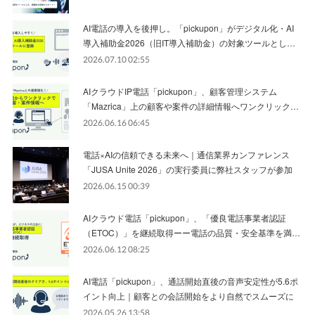
AI電話の導入を後押し。「pickupon」がデジタル化・AI
導入補助金2026（旧IT導入補助金）の対象ツールとし…
2026.07.10 02:55
AIクラウドIP電話「pickupon」、顧客管理システム
「Mazrica」上の顧客や案件の詳細情報へワンクリック…
2026.06.16 06:45
電話×AIの信頼できる未来へ｜通信業界カンファレンス
「JUSA Unite 2026」の実行委員に弊社スタッフが参加
2026.06.15 00:39
AIクラウド電話「pickupon」、「優良電話事業者認証
（ETOC）」を継続取得ーー電話の品質・安全基準を満…
2026.06.12 08:25
AI電話「pickupon」、通話開始直後の音声安定性が5.6ポ
イント向上｜顧客との会話開始をより自然でスムーズに
2026.05.26 13:58