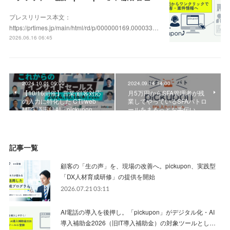
プレスリリース本文：
https://prtimes.jp/main/html/rd/p/000000169.000033…
2026.06.16 06:45
2024.10.01 09:00
2024.09.14 14:00
【10/16開催】営業/顧客対応
月5万円からSFA管理者が残
の入力に特化した CTI/web
業してやっているSFAパトロ
MTG 議事録AI「pickupon…
ールをまるっとお手伝い…
記事一覧
顧客の「生の声」を、現場の改善へ。pickupon、実践型
「DX人材育成研修」の提供を開始
2026.07.21 03:11
AI電話の導入を後押し。「pickupon」がデジタル化・AI
導入補助金2026（旧IT導入補助金）の対象ツールとし…