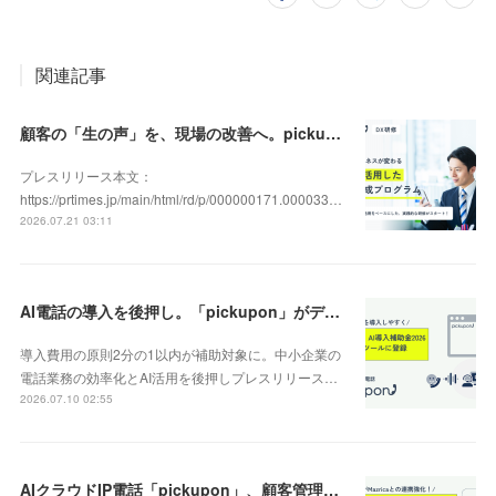
関連記事
顧客の「生の声」を、現場の改善へ。pickupon、実践型「DX人材育成研修」の提供を開始
プレスリリース本文：
https://prtimes.jp/main/html/rd/p/000000171.000033…
2026.07.21 03:11
AI電話の導入を後押し。「pickupon」がデジタル化・AI導入補助金2026（旧IT導入補助金）の対象ツールとして登録
導入費用の原則2分の1以内が補助対象に。中小企業の
電話業務の効率化とAI活用を後押しプレスリリース…
2026.07.10 02:55
AIクラウドIP電話「pickupon」、顧客管理システム「Mazrica」上の顧客や案件の詳細情報へワンクリックで遷移できる新機能を追加