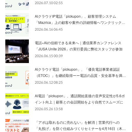
2026.07.10 02:55
AIクラウドIP電話「pickupon」、顧客管理システム
「Mazrica」上の顧客や案件の詳細情報へワンクリック…
2026.06.16 06:45
電話×AIの信頼できる未来へ｜通信業界カンファレンス
「JUSA Unite 2026」の実行委員に弊社スタッフが参加
2026.06.15 00:39
AIクラウド電話「pickupon」、「優良電話事業者認証
（ETOC）」を継続取得ーー電話の品質・安全基準を満…
2026.06.12 08:25
AI電話「pickupon」、通話開始直後の音声安定性が5.6ポ
イント向上｜顧客との会話開始をより自然でスムーズに
2026.05.26 13:58
「アポは取れるのに売れない」を解消｜営業代行への
「丸投げ」を防ぐ仕組みづくりセミナーを4月16日（木…