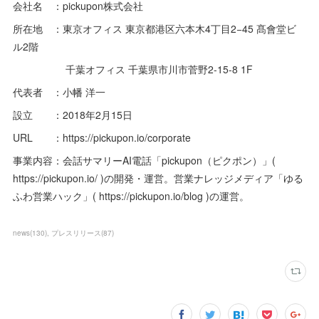
会社名 ：pickupon株式会社
所在地 ：東京オフィス 東京都港区六本木4丁目2−45 髙會堂ビ
ル2階
千葉オフィス 千葉県市川市菅野2-15-8 1F
代表者 ：小幡 洋一
設立 ：2018年2月15日
URL ：https://pickupon.io/corporate
事業内容：会話サマリーAI電話「pickupon（ピクポン）」(
https://pickupon.io/ )の開発・運営。営業ナレッジメディア「ゆる
ふわ営業ハック」( https://pickupon.io/blog )の運営。
news
(
130
)
プレスリリース
(
87
)