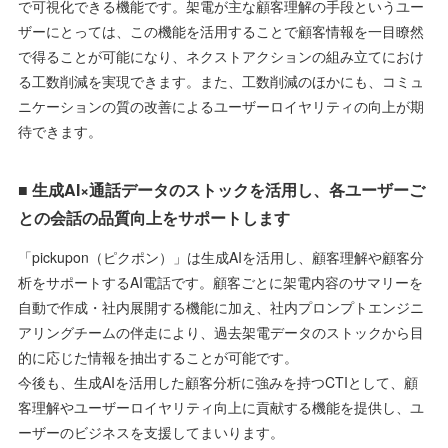
で可視化できる機能です。架電が主な顧客理解の手段というユー
ザーにとっては、この機能を活用することで顧客情報を一目瞭然
で得ることが可能になり、ネクストアクションの組み立てにおけ
る工数削減を実現できます。また、工数削減のほかにも、コミュ
ニケーションの質の改善によるユーザーロイヤリティの向上が期
待できます。
■ 生成AI×通話データのストックを活用し、各ユーザーご
との会話の品質向上をサポートします
「pickupon（ピクポン）」は生成AIを活用し、顧客理解や顧客分
析をサポートするAI電話です。顧客ごとに架電内容のサマリーを
自動で作成・社内展開する機能に加え、社内プロンプトエンジニ
アリングチームの伴走により、過去架電データのストックから目
的に応じた情報を抽出することが可能です。
今後も、生成AIを活用した顧客分析に強みを持つCTIとして、顧
客理解やユーザーロイヤリティ向上に貢献する機能を提供し、ユ
ーザーのビジネスを支援してまいります。