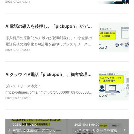
2026.07.21 03:11
AI電話の導入を後押し。「pickupon」がデジタル化・AI導入補助金2026（旧IT導入補助金）の対象ツールとして登録
導入費用の原則2分の1以内が補助対象に。中小企業の
電話業務の効率化とAI活用を後押しプレスリリース…
2026.07.10 02:55
AIクラウドIP電話「pickupon」、顧客管理システム「Mazrica」上の顧客や案件の詳細情報へワンクリックで遷移できる新機能を追加
プレスリリース本文：
https://prtimes.jp/main/html/rd/p/000000169.000033…
2026.06.16 06:45
2023.10.31 08:00
2023.10.18 09:00
AI電話pickupon、スプレッ
カスタマーサクセスを支援