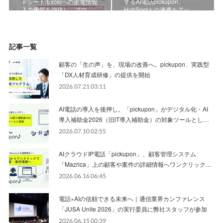
ドシート/Excelへの架電情報
するAI電話pickupon、
入力機能を強化し、アウ…
HubSpotとの連携をアッ…
記事一覧
顧客の「生の声」を、現場の改善へ。pickupon、実践型
「DX人材育成研修」の提供を開始
2026.07.21 03:11
AI電話の導入を後押し。「pickupon」がデジタル化・AI
導入補助金2026（旧IT導入補助金）の対象ツールとし…
2026.07.10 02:55
AIクラウドIP電話「pickupon」、顧客管理システム
「Mazrica」上の顧客や案件の詳細情報へワンクリック…
2026.06.16 06:45
電話×AIの信頼できる未来へ｜通信業界カンファレンス
「JUSA Unite 2026」の実行委員に弊社スタッフが参加
2026.06.15 00:39