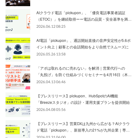
AIクラウド電話「pickupon」、「優良電話事業者認証
（ETOC）」を継続取得ーー電話の品質・安全基準を満…
2026.06.12 08:25
AI電話「pickupon」、通話開始直後の音声安定性が5.6ポ
イント向上｜顧客との会話開始をより自然でスムーズに
2026.05.26 13:58
「アポは取れるのに売れない」を解消｜営業代行への
「丸投げ」を防ぐ仕組みづくりセミナーを4月16日（木…
2026.04.13 06:46
【プレスリリース】pickupon、HubSpotのAI機能
「Breezeスタジオ」の設計・運用支援プランを提供開始
2026.04.08 05:56
【プレスリリース】営業DXは九州から広がる？AIクラウ
ド電話「pickupon」、新規導入の21%が九州企業｜専…
2026.03.31 06:00