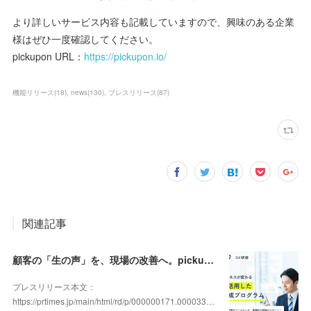
より詳しいサービス内容も記載していますので、興味のある企業
様はぜひ一度確認してください。
pickupon URL：
https://pickupon.io/
機能リリース
(
18
)
news
(
130
)
プレスリリース
(
87
)
関連記事
顧客の「生の声」を、現場の改善へ。pickupon、実践型「DX人材育成研修」の提供を開始
プレスリリース本文：
https://prtimes.jp/main/html/rd/p/000000171.000033…