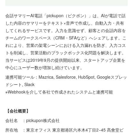
会話サマリーAI電話「pickupon（ピクポン）」は、AIが電話で話
した内容のサマリーをテキスト×音声で作成し、自動入力・共有
してくれるサービスです。入力を意識せず、顧客との会話内容を
チームのワークスペース（CRM・SFAなど）へシェアします。こ
れにより、営業の架電シーンにおける入力漏れを防ぎ、入力コス
トを削減し、営業活動のブラックボックス化問題を解決します。
当サービスは2019年9月の提供開始以来、スタートアップ企業を
中心にユーザー数が増加し続けています。
連携可能ツール：Mazrica, Salesforce, HubSpot, Googleスプレッ
ドシート, Slack
※Webhookを介して各社で作成されたシステムと連携可能
【会社概要】
会社名 ：pickupon株式会社
所在地 ：東京オフィス 東京都港区六本木4丁目2−45 髙會堂ビ