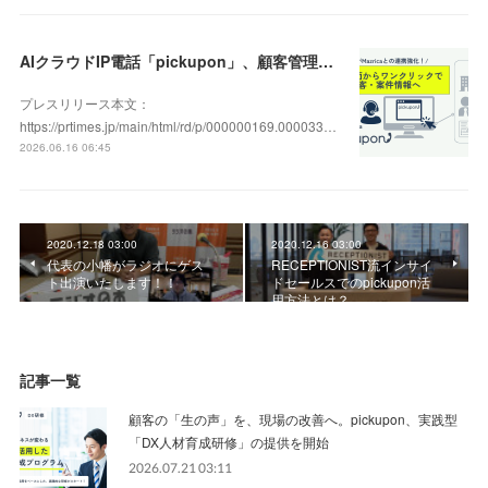
AIクラウドIP電話「pickupon」、顧客管理システム「Mazrica」上の顧客や案件の詳細情報へワンクリックで遷移できる新機能を追加
プレスリリース本文：
https://prtimes.jp/main/html/rd/p/000000169.000033…
2026.06.16 06:45
2020.12.18 03:00
2020.12.16 03:00
代表の小幡がラジオにゲス
RECEPTIONIST流インサイ
ト出演いたします！！
ドセールスでのpickupon活
用方法とは？
記事一覧
顧客の「生の声」を、現場の改善へ。pickupon、実践型
「DX人材育成研修」の提供を開始
2026.07.21 03:11