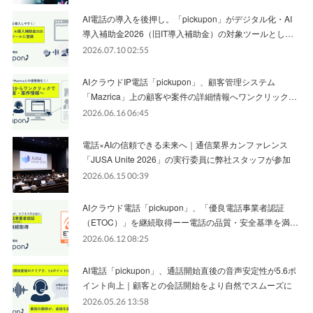
AI電話の導入を後押し。「pickupon」がデジタル化・AI
導入補助金2026（旧IT導入補助金）の対象ツールとし…
2026.07.10 02:55
AIクラウドIP電話「pickupon」、顧客管理システム
「Mazrica」上の顧客や案件の詳細情報へワンクリック…
2026.06.16 06:45
電話×AIの信頼できる未来へ｜通信業界カンファレンス
「JUSA Unite 2026」の実行委員に弊社スタッフが参加
2026.06.15 00:39
AIクラウド電話「pickupon」、「優良電話事業者認証
（ETOC）」を継続取得ーー電話の品質・安全基準を満…
2026.06.12 08:25
AI電話「pickupon」、通話開始直後の音声安定性が5.6ポ
イント向上｜顧客との会話開始をより自然でスムーズに
2026.05.26 13:58