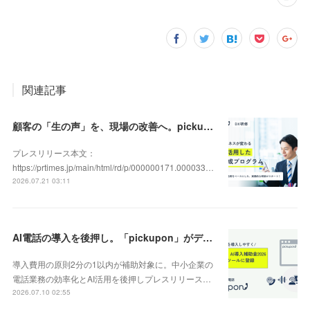
関連記事
顧客の「生の声」を、現場の改善へ。pickupon、実践型「DX人材育成研修」の提供を開始
プレスリリース本文：
https://prtimes.jp/main/html/rd/p/000000171.000033…
2026.07.21 03:11
AI電話の導入を後押し。「pickupon」がデジタル化・AI導入補助金2026（旧IT導入補助金）の対象ツールとして登録
導入費用の原則2分の1以内が補助対象に。中小企業の
電話業務の効率化とAI活用を後押しプレスリリース…
2026.07.10 02:55