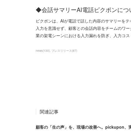
◆会話サマリーAI電話ピクポンにつ
ピクポンは、AIが電話で話した内容のサマリーを
入力を意識せず、顧客との会話内容をチームのワーク
業の架電シーンにおける入力漏れを防ぎ、入力コス
news
(
130
)
プレスリリース
(
87
)
関連記事
顧客の「生の声」を、現場の改善へ。pickupon