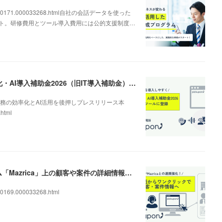
000000171.000033268.html自社の会話データを使った
ート。研修費用とツール導入費用には公的支援制度…
AI電話の導入を後押し。「pickupon」がデジタル化・AI導入補助金2026（旧IT導入補助金）の対象ツールとして登録
務の効率化とAI活用を後押しプレスリリース本
.html
AIクラウドIP電話「pickupon」、顧客管理システム「Mazrica」上の顧客や案件の詳細情報へワンクリックで遷移できる新機能を追加
0169.000033268.html