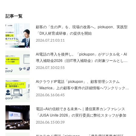
記事一覧
顧客の「生の声」を、現場の改善へ。pickupon、実践型
「DX人材育成研修」の提供を開始
2026.07.21 03:11
AI電話の導入を後押し。「pickupon」がデジタル化・AI
導入補助金2026（旧IT導入補助金）の対象ツールとし…
2026.07.10 02:55
AIクラウドIP電話「pickupon」、顧客管理システム
「Mazrica」上の顧客や案件の詳細情報へワンクリック…
2026.06.16 06:45
電話×AIの信頼できる未来へ｜通信業界カンファレンス
「JUSA Unite 2026」の実行委員に弊社スタッフが参加
2026.06.15 00:39
AIクラウド電話「pickupon」、「優良電話事業者認証