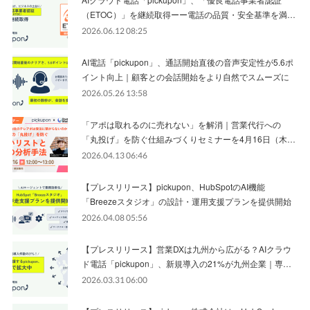
（ETOC）」を継続取得ーー電話の品質・安全基準を満…
2026.06.12 08:25
AI電話「pickupon」、通話開始直後の音声安定性が5.6ポ
イント向上｜顧客との会話開始をより自然でスムーズに
2026.05.26 13:58
「アポは取れるのに売れない」を解消｜営業代行への
「丸投げ」を防ぐ仕組みづくりセミナーを4月16日（木…
2026.04.13 06:46
【プレスリリース】pickupon、HubSpotのAI機能
「Breezeスタジオ」の設計・運用支援プランを提供開始
2026.04.08 05:56
【プレスリリース】営業DXは九州から広がる？AIクラウ
ド電話「pickupon」、新規導入の21%が九州企業｜専…
2026.03.31 06:00