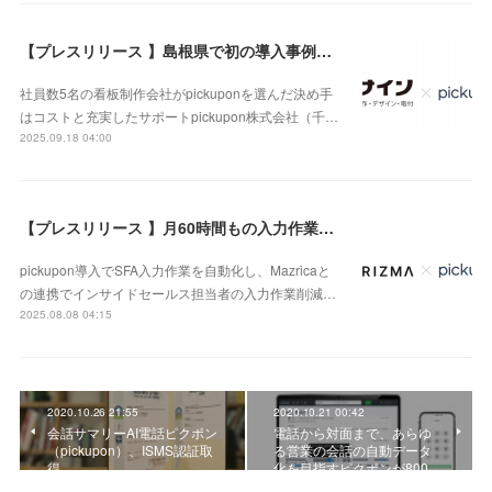
【プレスリリース 】島根県で初の導入事例公開！スモールスタートでハイリターンなチーム作りを可能にした株式会社エヌサインのpickupon導入事例
社員数5名の看板制作会社がpickuponを選んだ決め手
はコストと充実したサポートpickupon株式会社（千…
2025.09.18 04:00
【プレスリリース 】月60時間もの入力作業を削減できた秘訣公開！株式会社PRIZMAのpickupon導入&Mazrica連携の事例
pickupon導入でSFA入力作業を自動化し、Mazricaと
の連携でインサイドセールス担当者の入力作業削減…
2025.08.08 04:15
2020.10.26 21:55
2020.10.21 00:42
会話サマリーAI電話ピクポン
電話から対面まで、あらゆ
（pickupon）、ISMS認証取
る営業の会話の自動データ
得
化を目指すピクポンが800…