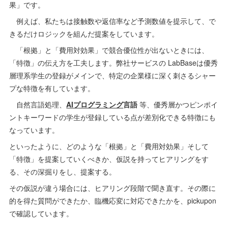
果」です。
例えば、私たちは接触数や返信率など予測数値を提示して、で
きるだけロジックを組んだ提案をしています。
「根拠」と「費用対効果」で競合優位性が出ないときには、
「特徴」の伝え方を工夫します。弊社サービスの LabBaseは優秀
層理系学生の登録がメインで、特定の企業様に深く刺さるシャー
プな特徴を有しています。
自然言語処理、
AIプログラミング
言語
等、優秀層かつピンポイ
ントキーワードの学生が登録している点が差別化できる特徴にも
なっています。
といったように、どのような「根拠」と「費用対効果」そして
「特徴」を提案していくべきか、仮説を持ってヒアリングをす
る、その深掘りをし、提案する。
その仮説が違う場合には、ヒアリング段階で聞き直す。その際に
的を得た質問ができたか、臨機応変に対応できたかを、pickupon
で確認しています。