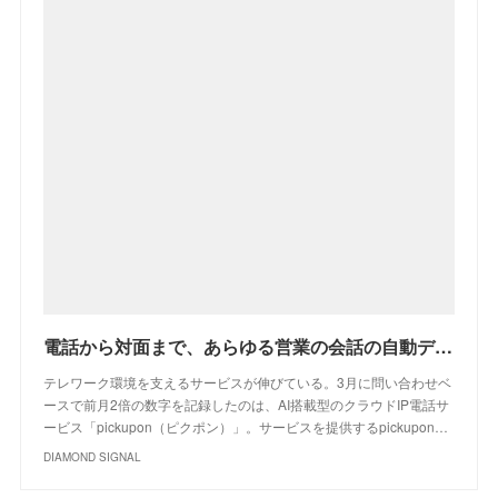
電話から対面まで、あらゆる営業の会話の自動データ化を目指すピクポンが8000万円を調達 | DIAMOND SIGNAL
テレワーク環境を支えるサービスが伸びている。3月に問い合わせベ
ースで前月2倍の数字を記録したのは、AI搭載型のクラウドIP電話サ
ービス「pickupon（ピクポン）」。サービスを提供するpickupon…
DIAMOND SIGNAL