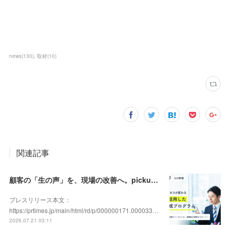
news
(
130
)
取材
(
10
)
関連記事
顧客の「生の声」を、現場の改善へ。pickupon、実践型「DX人材育成研修」の提供を開始
プレスリリース本文：
https://prtimes.jp/main/html/rd/p/000000171.000033…
2026.07.21 03:11