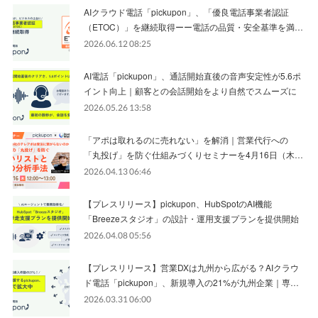
AIクラウド電話「pickupon」、「優良電話事業者認証
（ETOC）」を継続取得ーー電話の品質・安全基準を満…
2026.06.12 08:25
AI電話「pickupon」、通話開始直後の音声安定性が5.6ポ
イント向上｜顧客との会話開始をより自然でスムーズに
2026.05.26 13:58
「アポは取れるのに売れない」を解消｜営業代行への
「丸投げ」を防ぐ仕組みづくりセミナーを4月16日（木…
2026.04.13 06:46
【プレスリリース】pickupon、HubSpotのAI機能
「Breezeスタジオ」の設計・運用支援プランを提供開始
2026.04.08 05:56
【プレスリリース】営業DXは九州から広がる？AIクラウ
ド電話「pickupon」、新規導入の21%が九州企業｜専…
2026.03.31 06:00