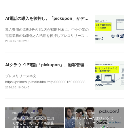
AI電話の導入を後押し。「pickupon」がデジタル化・AI導入補助金2026（旧IT導入補助金）の対象ツールとして登録
導入費用の原則2分の1以内が補助対象に。中小企業の
電話業務の効率化とAI活用を後押しプレスリリース…
2026.07.10 02:55
AIクラウドIP電話「pickupon」、顧客管理システム「Mazrica」上の顧客や案件の詳細情報へワンクリックで遷移できる新機能を追加
プレスリリース本文：
https://prtimes.jp/main/html/rd/p/000000169.000033…
2026.06.16 06:45
2020.10.21 07:42
2020.10.20 23:00
網羅的なヒアリング？深堀
会話サマリーAI電話ピクポ
りするヒアリング？商談受
ン、サイバーエージェン
注率を約30%UPさせたヒ…
ト・キャピタルなどから…