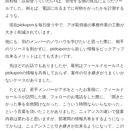
田村様：以前使っていたCTIは、管理する側の視点に立ったツー
ルでした。例えば、電話に出るまでに何秒かかったかを計測する
ような。
現在pickuponを毎日使う中で、アポ取得後の事務作業の工数が
大きく削減されています。
他にも、別のメンバーのノウハウを学びたいと思った際に、相手
のリソースを割かずに、pickuponから欲しい情報をピックアップ
出来るメリットはとても大きいです。
先ほどのお話でもありましたが、最初はフィールドセールスと
pickuponの情報を共有しておらず、案件の引き継ぎがうまくいか
ないケースがありました。
たとえば、若手メンバーがアポをとったお客様に、フィールド
セールスが訪問した後、フォローのお電話をした際に、「聞きた
かった事を全然聞けなかった、こういう時間ならいらなかった」
という言葉を頂いたことがありました。ニュアンスの違いで提案
内容は変わると思いますが、部署間の情報共有をするようになっ
てからは、ニュアンスごと引き継ぎが出来るようになって、この