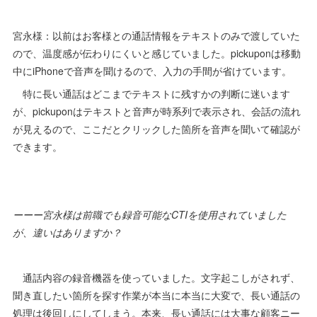
宮永様：以前はお客様との通話情報をテキストのみで渡していた
ので、温度感が伝わりにくいと感じていました。pickuponは移動
中にiPhoneで音声を聞けるので、入力の手間が省けています。
特に長い通話はどこまでテキストに残すかの判断に迷います
が、pickuponはテキストと音声が時系列で表示され、会話の流れ
が見えるので、ここだとクリックした箇所を音声を聞いて確認が
できます。
ーーー宮永様は前職でも録音可能なCTIを使用されていました
が、違いはありますか？
通話内容の録音機器を使っていました。文字起こしがされず、
聞き直したい箇所を探す作業が本当に本当に大変で、長い通話の
処理は後回しにしてしまう。本来、長い通話には大事な顧客ニー