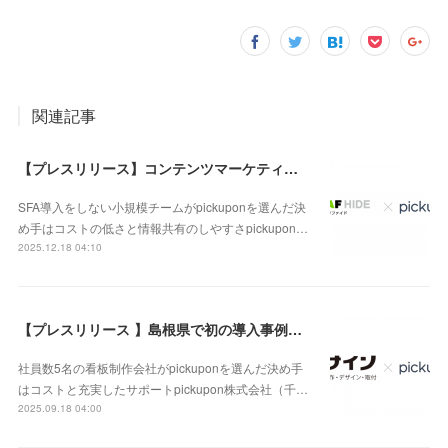
関連記事
【プレスリリース】コンテンツマーケティングサービスを提供する株式会社リファイドでテレアポ業務効率が以前と比べ150%に！
SFA導入をしない小規模チームがpickuponを選んだ決
め手はコストの低さと情報共有のしやすさpickupon…
2025.12.18 04:10
【プレスリリース 】島根県で初の導入事例公開！スモールスタートでハイリターンなチーム作りを可能にした株式会社エヌサインのpickupon導入事例
社員数5名の看板制作会社がpickuponを選んだ決め手
はコストと充実したサポートpickupon株式会社（千…
2025.09.18 04:00