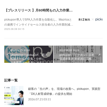
【プレスリリース 】月60時間もの入力作業を削減できた秘訣公開！株式会社PRIZMAのpickupon導入&Mazrica連携の事例
pickupon導入でSFA入力作業を自動化し、Mazricaと
の連携でインサイドセールス担当者の入力作業削減…
2025.08.08 04:15
2020.04.27 03:00
2020.03.05 20:09
Meetscomとpickupon、通話
pickupon（ピクポン）日本
投稿データの収集と分析に
流通産業新聞 紙面に掲載
よる音声マーケティング…
記事一覧
顧客の「生の声」を、現場の改善へ。pickupon、実践型
「DX人材育成研修」の提供を開始
2026.07.21 03:11