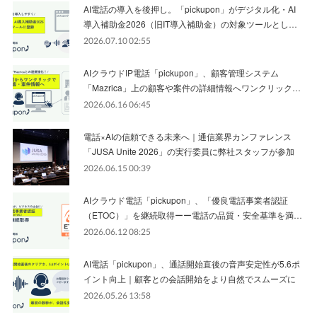
AI電話の導入を後押し。「pickupon」がデジタル化・AI
導入補助金2026（旧IT導入補助金）の対象ツールとし…
2026.07.10 02:55
AIクラウドIP電話「pickupon」、顧客管理システム
「Mazrica」上の顧客や案件の詳細情報へワンクリック…
2026.06.16 06:45
電話×AIの信頼できる未来へ｜通信業界カンファレンス
「JUSA Unite 2026」の実行委員に弊社スタッフが参加
2026.06.15 00:39
AIクラウド電話「pickupon」、「優良電話事業者認証
（ETOC）」を継続取得ーー電話の品質・安全基準を満…
2026.06.12 08:25
AI電話「pickupon」、通話開始直後の音声安定性が5.6ポ
イント向上｜顧客との会話開始をより自然でスムーズに
2026.05.26 13:58