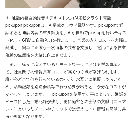
１. 通話内容自動録音＆テキスト入力AI搭載クラウド電話
pickupon pickuponは、AI搭載クラウド電話です。pickuponで通
話すると通話内容の重要箇所を、AIが自動でpick upを行いテキス
ト化してCRMに自動入力を行います。営業の入力コストを大幅に
削減し、簡単に正確な一次情報の共有を支援し、電話による営業
活動の生産性を大幅に向上させます。
また、徐々に増えているリモートワークにおける懸念事項とし
て、社員間での情報共有コストが高くつく点が挙げられます。
誰が今どこで何を行っているのかが、お互いに把握しづらいた
め、活動記録を別途会議等で行う必要が出ると、余分なコストが
かかってしまいます。 pickuponを使用する事によって、通話を
ベースにした活動記録が残り、更に顧客との会話の文脈（ニュア
ンス）といったメールやチャットでは伝えにくい情報も簡単に共
有が可能となります。