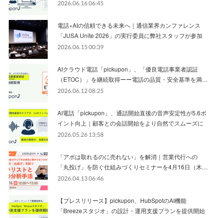
2026.06.16 06:45
電話×AIの信頼できる未来へ｜通信業界カンファレンス
「JUSA Unite 2026」の実行委員に弊社スタッフが参加
2026.06.15 00:39
AIクラウド電話「pickupon」、「優良電話事業者認証
（ETOC）」を継続取得ーー電話の品質・安全基準を満…
2026.06.12 08:25
AI電話「pickupon」、通話開始直後の音声安定性が5.6ポ
イント向上｜顧客との会話開始をより自然でスムーズに
2026.05.26 13:58
「アポは取れるのに売れない」を解消｜営業代行への
「丸投げ」を防ぐ仕組みづくりセミナーを4月16日（木…
2026.04.13 06:46
【プレスリリース】pickupon、HubSpotのAI機能
「Breezeスタジオ」の設計・運用支援プランを提供開始