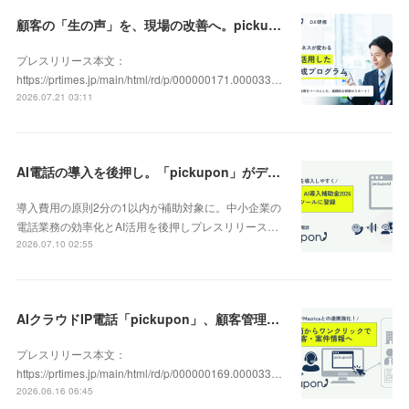
顧客の「生の声」を、現場の改善へ。pickupon、実践型「DX人材育成研修」の提供を開始
プレスリリース本文：
https://prtimes.jp/main/html/rd/p/000000171.000033…
2026.07.21 03:11
AI電話の導入を後押し。「pickupon」がデジタル化・AI導入補助金2026（旧IT導入補助金）の対象ツールとして登録
導入費用の原則2分の1以内が補助対象に。中小企業の
電話業務の効率化とAI活用を後押しプレスリリース…
2026.07.10 02:55
AIクラウドIP電話「pickupon」、顧客管理システム「Mazrica」上の顧客や案件の詳細情報へワンクリックで遷移できる新機能を追加
プレスリリース本文：
https://prtimes.jp/main/html/rd/p/000000169.000033…
2026.06.16 06:45