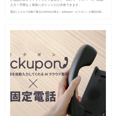
入力！手間なく簡単にポイントだけ共有できます。
電話しただけで自動で要点のmemoが残る！ pickupon（ピクポン）が通話内容をサマライズして要点をチームのワークスペースへ自動入力！手間なく簡単にポイントだけ共有できます。