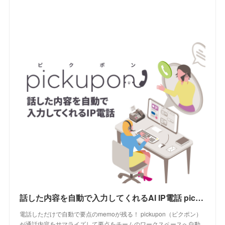
話した内容を自動で入力してくれるAI IP電話 pickupon（ピクポン）
電話しただけで自動で要点のmemoが残る！ pickupon（ピクポン）
が通話内容をサマライズして要点をチームのワークスペースへ自動