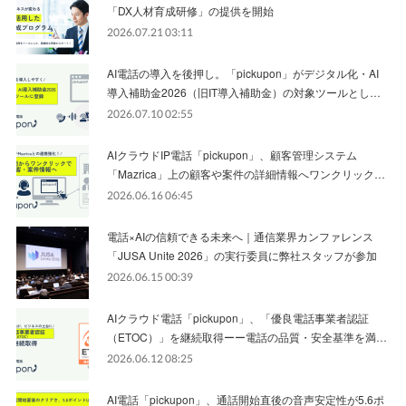
「DX人材育成研修」の提供を開始
2026.07.21 03:11
AI電話の導入を後押し。「pickupon」がデジタル化・AI
導入補助金2026（旧IT導入補助金）の対象ツールとし…
2026.07.10 02:55
AIクラウドIP電話「pickupon」、顧客管理システム
「Mazrica」上の顧客や案件の詳細情報へワンクリック…
2026.06.16 06:45
電話×AIの信頼できる未来へ｜通信業界カンファレンス
「JUSA Unite 2026」の実行委員に弊社スタッフが参加
2026.06.15 00:39
AIクラウド電話「pickupon」、「優良電話事業者認証
（ETOC）」を継続取得ーー電話の品質・安全基準を満…
2026.06.12 08:25
AI電話「pickupon」、通話開始直後の音声安定性が5.6ポ