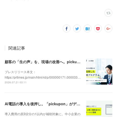
関連記事
顧客の「生の声」を、現場の改善へ。pickupon、実践型「DX人材育成研修」の提供を開始
プレスリリース本文：
https://prtimes.jp/main/html/rd/p/000000171.000033…
2026.07.21 03:11
AI電話の導入を後押し。「pickupon」がデジタル化・AI導入補助金2026（旧IT導入補助金）の対象ツールとして登録
導入費用の原則2分の1以内が補助対象に。中小企業の