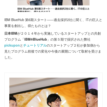
IBM BlueHub 第6期スタート――過去採択2社に聞く、ITの巨人と
事業を創出し、得たものとは？
日本IBM
が２０１４年から実施しているスタートアップとの共創
プログラム「
IBM®BlueHub
」の第５期で採択された弊社
pickupon
と
チュートリアル
のスタートアップ２社が参加側から
見たプログラム前後での変化や今後の展開について取材を受けま
した。