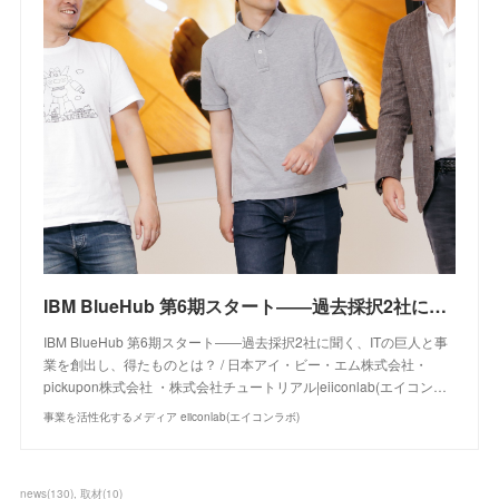
IBM BlueHub 第6期スタート――過去採択2社に聞く、ITの巨人と事業を創出し、得たものとは？｜eiiconlab 事業を活性化するメディア
IBM BlueHub 第6期スタート――過去採択2社に聞く、ITの巨人と事
業を創出し、得たものとは？ / 日本アイ・ビー・エム株式会社・
pickupon株式会社 ・株式会社チュートリアル|eiiconlab(エイコン…
事業を活性化するメディア eiiconlab(エイコンラボ)
news
(
130
)
取材
(
10
)