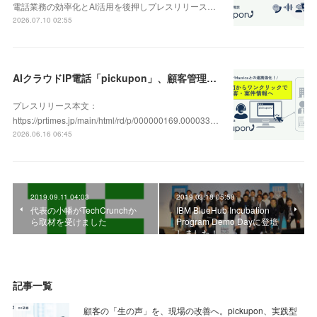
電話業務の効率化とAI活用を後押しプレスリリース…
2026.07.10 02:55
AIクラウドIP電話「pickupon」、顧客管理システム「Mazrica」上の顧客や案件の詳細情報へワンクリックで遷移できる新機能を追加
プレスリリース本文：
https://prtimes.jp/main/html/rd/p/000000169.000033…
2026.06.16 06:45
2019.09.11 04:03
2019.03.18 05:58
代表の小幡がTechCrunchか
IBM BlueHub Incubation
ら取材を受けました
Program Demo Dayに登壇
しました！
記事一覧
顧客の「生の声」を、現場の改善へ。pickupon、実践型