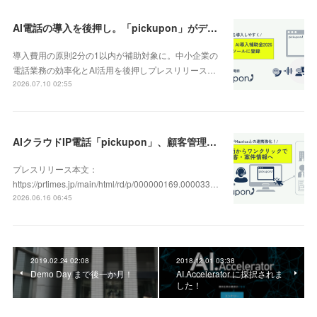
AI電話の導入を後押し。「pickupon」がデジタル化・AI導入補助金2026（旧IT導入補助金）の対象ツールとして登録
導入費用の原則2分の1以内が補助対象に。中小企業の
電話業務の効率化とAI活用を後押しプレスリリース…
2026.07.10 02:55
AIクラウドIP電話「pickupon」、顧客管理システム「Mazrica」上の顧客や案件の詳細情報へワンクリックで遷移できる新機能を追加
プレスリリース本文：
https://prtimes.jp/main/html/rd/p/000000169.000033…
2026.06.16 06:45
2019.02.24 02:08
2018.12.01 03:38
Demo Day まで後一か月！
AI.Accelerator に採択されま
した！