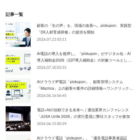
記事一覧
顧客の「生の声」を、現場の改善へ。pickupon、実践型
「DX人材育成研修」の提供を開始
2026.07.21 03:11
AI電話の導入を後押し。「pickupon」がデジタル化・AI
導入補助金2026（旧IT導入補助金）の対象ツールとし…
2026.07.10 02:55
AIクラウドIP電話「pickupon」、顧客管理システム
「Mazrica」上の顧客や案件の詳細情報へワンクリック…
2026.06.16 06:45
電話×AIの信頼できる未来へ｜通信業界カンファレンス
「JUSA Unite 2026」の実行委員に弊社スタッフが参加
2026.06.15 00:39
AIクラウド電話「pickupon」、「優良電話事業者認証