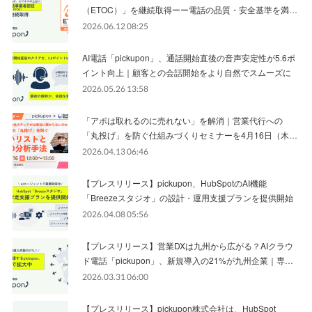
（ETOC）」を継続取得ーー電話の品質・安全基準を満…
2026.06.12 08:25
AI電話「pickupon」、通話開始直後の音声安定性が5.6ポ
イント向上｜顧客との会話開始をより自然でスムーズに
2026.05.26 13:58
「アポは取れるのに売れない」を解消｜営業代行への
「丸投げ」を防ぐ仕組みづくりセミナーを4月16日（木…
2026.04.13 06:46
【プレスリリース】pickupon、HubSpotのAI機能
「Breezeスタジオ」の設計・運用支援プランを提供開始
2026.04.08 05:56
【プレスリリース】営業DXは九州から広がる？AIクラウ
ド電話「pickupon」、新規導入の21%が九州企業｜専…
2026.03.31 06:00
【プレスリリース】pickupon株式会社は、HubSpot