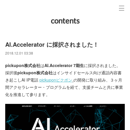
contents
AI.Accelerator に採択されました！
2018.12.01 03:38
pickupon株式会社
は
AI.Accelerator 7期生
に採択されました。
採択後
pickupon株式会社
はインサイドセールス向け通話内容書
き起こしAI IP電話
pickuponピクポン
の開発に取り組み、３ヶ月
間アクセラレーター・プログラムを経て、支援チームと共に事業
化を推進して参ります。