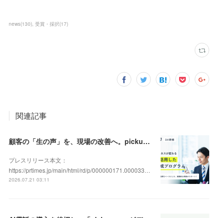
news
(
130
)
受賞・採択
(
17
)
関連記事
顧客の「生の声」を、現場の改善へ。pickupon、実践型「DX人材育成研修」の提供を開始
プレスリリース本文：
https://prtimes.jp/main/html/rd/p/000000171.000033…
2026.07.21 03:11