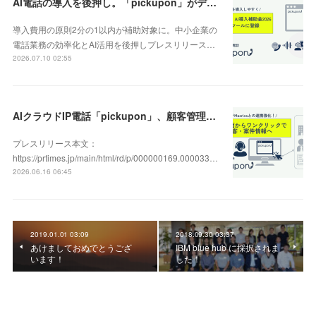
AI電話の導入を後押し。「pickupon」がデジタル化・AI導入補助金2026（旧IT導入補助金）の対象ツールとして登録
導入費用の原則2分の1以内が補助対象に。中小企業の
電話業務の効率化とAI活用を後押しプレスリリース…
2026.07.10 02:55
AIクラウドIP電話「pickupon」、顧客管理システム「Mazrica」上の顧客や案件の詳細情報へワンクリックで遷移できる新機能を追加
プレスリリース本文：
https://prtimes.jp/main/html/rd/p/000000169.000033…
2026.06.16 06:45
2019.01.01 03:09
2018.09.30 03:37
あけましておめでとうござ
IBM blue hub に採択されま
います！
した！