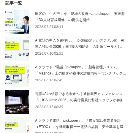
記事一覧
顧客の「生の声」を、現場の改善へ。pickupon、実践型
「DX人材育成研修」の提供を開始
2026.07.21 03:11
AI電話の導入を後押し。「pickupon」がデジタル化・AI
導入補助金2026（旧IT導入補助金）の対象ツールとし…
2026.07.10 02:55
AIクラウドIP電話「pickupon」、顧客管理システム
「Mazrica」上の顧客や案件の詳細情報へワンクリック…
2026.06.16 06:45
電話×AIの信頼できる未来へ｜通信業界カンファレンス
「JUSA Unite 2026」の実行委員に弊社スタッフが参加
2026.06.15 00:39
AIクラウド電話「pickupon」、「優良電話事業者認証
（ETOC）」を継続取得ーー電話の品質・安全基準を満…