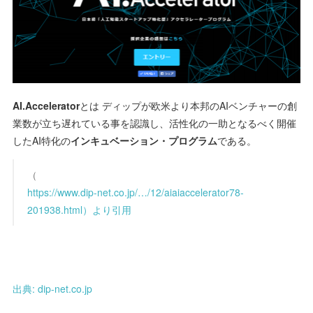
AI.Accelerator
とは ディップが欧米より本邦のAIベンチャーの創
業数が立ち遅れている事を認識し、活性化の一助となるべく開催
したAI特化の
インキュベーション・プログラム
である。
（
https://www.dip-net.co.jp/…/12/aiaiaccelerator78-
201938.html）より引用
出典: dip-net.co.jp