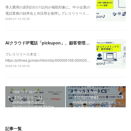
導入費用の原則2分の1以内が補助対象に。中小企業の
電話業務の効率化とAI活用を後押しプレスリリース…
2026.07.10 02:55
AIクラウドIP電話「pickupon」、顧客管理システム「Mazrica」上の顧客や案件の詳細情報へワンクリックで遷移できる新機能を追加
プレスリリース本文：
https://prtimes.jp/main/html/rd/p/000000169.000033…
2026.06.16 06:45
2026.03.23 03:07
2025.11.21 08:25
【プレスリリース】
【12月2日開催】
pickupon株式会社は、
HubSpot×pickuponでつく
HubSpot Solutions Partne…
る“スモールスタートCS”…
記事一覧