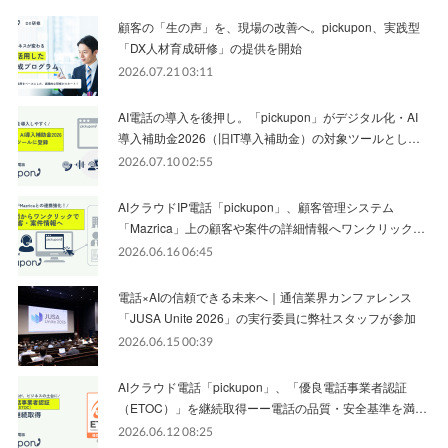
顧客の「生の声」を、現場の改善へ。pickupon、実践型
「DX人材育成研修」の提供を開始
2026.07.21 03:11
AI電話の導入を後押し。「pickupon」がデジタル化・AI
導入補助金2026（旧IT導入補助金）の対象ツールとし…
2026.07.10 02:55
AIクラウドIP電話「pickupon」、顧客管理システム
「Mazrica」上の顧客や案件の詳細情報へワンクリック…
2026.06.16 06:45
電話×AIの信頼できる未来へ｜通信業界カンファレンス
「JUSA Unite 2026」の実行委員に弊社スタッフが参加
2026.06.15 00:39
AIクラウド電話「pickupon」、「優良電話事業者認証
（ETOC）」を継続取得ーー電話の品質・安全基準を満…
2026.06.12 08:25