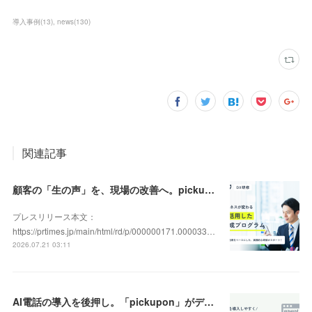
導入事例
(
13
)
news
(
130
)
関連記事
顧客の「生の声」を、現場の改善へ。pickupon、実践型「DX人材育成研修」の提供を開始
プレスリリース本文：
https://prtimes.jp/main/html/rd/p/000000171.000033…
2026.07.21 03:11
AI電話の導入を後押し。「pickupon」がデジタル化・AI導入補助金2026（旧IT導入補助金）の対象ツールとして登録