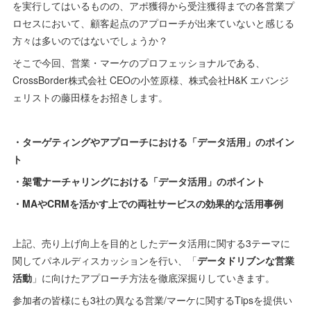
を実行してはいるものの、アポ獲得から受注獲得までの各営業プ
ロセスにおいて、顧客起点のアプローチが出来ていないと感じる
方々は多いのではないでしょうか？
そこで今回、営業・マーケのプロフェッショナルである、
CrossBorder株式会社 CEOの小笠原様、株式会社H&K エバンジ
ェリストの藤田様をお招きします。
・ターゲティングやアプローチにおける「データ活用」のポイン
ト
・架電ナーチャリングにおける「データ活用」のポイント
・MAやCRMを活かす上での両社サービスの効果的な活用事例
上記、売り上げ向上を目的としたデータ活用に関する3テーマに
関してパネルディスカッションを行い、「
データドリブンな営業
活動
」に向けたアプローチ方法を徹底深掘りしていきます。
参加者の皆様にも3社の異なる営業/マーケに関するTipsを提供い