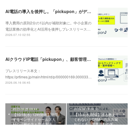
AI電話の導入を後押し。「pickupon」がデジタル化・AI導入補助金2026（旧IT導入補助金）の対象ツールとして登録
導入費用の原則2分の1以内が補助対象に。中小企業の
電話業務の効率化とAI活用を後押しプレスリリース…
2026.07.10 02:55
AIクラウドIP電話「pickupon」、顧客管理システム「Mazrica」上の顧客や案件の詳細情報へワンクリックで遷移できる新機能を追加
プレスリリース本文：
https://prtimes.jp/main/html/rd/p/000000169.000033…
2026.06.16 06:45
2023.09.25 09:44
2023.09.19 09:33
【10/18(水) 12時開催】活躍
【10/4(水)開催】誰も教えて
するインサイドセールス人
くれない！CRMへの入力漏
材の見極め方と育成方法…
れによる、営業活動の落…