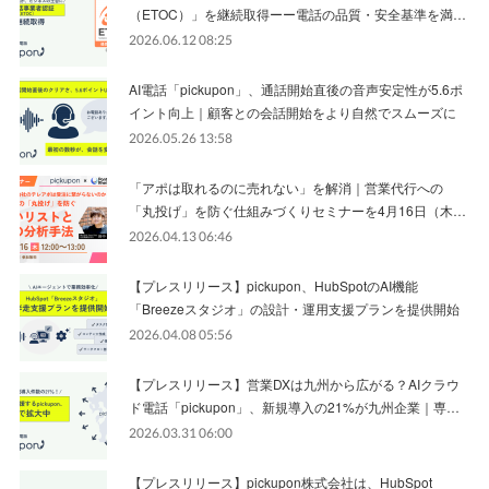
（ETOC）」を継続取得ーー電話の品質・安全基準を満…
2026.06.12 08:25
AI電話「pickupon」、通話開始直後の音声安定性が5.6ポ
イント向上｜顧客との会話開始をより自然でスムーズに
2026.05.26 13:58
「アポは取れるのに売れない」を解消｜営業代行への
「丸投げ」を防ぐ仕組みづくりセミナーを4月16日（木…
2026.04.13 06:46
【プレスリリース】pickupon、HubSpotのAI機能
「Breezeスタジオ」の設計・運用支援プランを提供開始
2026.04.08 05:56
【プレスリリース】営業DXは九州から広がる？AIクラウ
ド電話「pickupon」、新規導入の21%が九州企業｜専…
2026.03.31 06:00
【プレスリリース】pickupon株式会社は、HubSpot