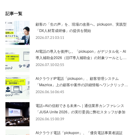
記事一覧
顧客の「生の声」を、現場の改善へ。pickupon、実践型
「DX人材育成研修」の提供を開始
2026.07.21 03:11
AI電話の導入を後押し。「pickupon」がデジタル化・AI
導入補助金2026（旧IT導入補助金）の対象ツールとし…
2026.07.10 02:55
AIクラウドIP電話「pickupon」、顧客管理システム
「Mazrica」上の顧客や案件の詳細情報へワンクリック…
2026.06.16 06:45
電話×AIの信頼できる未来へ｜通信業界カンファレンス
「JUSA Unite 2026」の実行委員に弊社スタッフが参加
2026.06.15 00:39
AIクラウド電話「pickupon」、「優良電話事業者認証