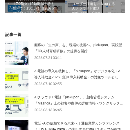
【7/25(火) 12時開催】誰も
ユーザー課題をpick upする
教えてくれない！ 見込み客
AIクラウドIP電話
の成約と失注を分ける、…
pickupon（ピクポン）が…
記事一覧
顧客の「生の声」を、現場の改善へ。pickupon、実践型
「DX人材育成研修」の提供を開始
2026.07.21 03:11
AI電話の導入を後押し。「pickupon」がデジタル化・AI
導入補助金2026（旧IT導入補助金）の対象ツールとし…
2026.07.10 02:55
AIクラウドIP電話「pickupon」、顧客管理システム
「Mazrica」上の顧客や案件の詳細情報へワンクリック…
2026.06.16 06:45
電話×AIの信頼できる未来へ｜通信業界カンファレンス
「JUSA Unite 2026」の実行委員に弊社スタッフが参加