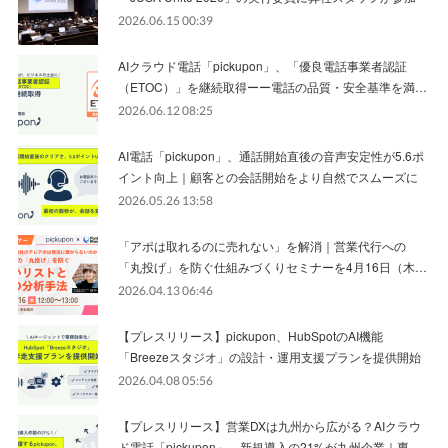
2026.06.15 00:39
AIクラウド電話「pickupon」、「優良電話事業者認証
（ETOC）」を継続取得ーー電話の品質・安全基準を満…
2026.06.12 08:25
AI電話「pickupon」、通話開始直後の音声安定性が5.6ポ
イント向上｜顧客との会話開始をより自然でスムーズに
2026.05.26 13:58
「アポは取れるのに売れない」を解消｜営業代行への
「丸投げ」を防ぐ仕組みづくりセミナーを4月16日（木…
2026.04.13 06:46
【プレスリリース】pickupon、HubSpotのAI機能
「Breezeスタジオ」の設計・運用支援プランを提供開始
2026.04.08 05:56
【プレスリリース】営業DXは九州から広がる？AIクラウ
ド電話「pickupon」、新規導入の21%が九州企業｜専…