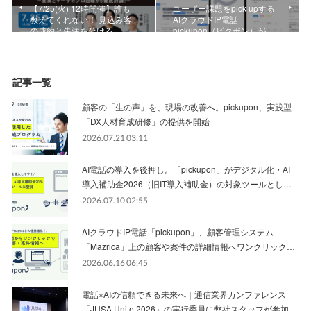
【7/25(火) 12時開催】誰も
ユーザー課題をpick upする
教えてくれない！ 見込み客
AIクラウドIP電話
の成約と失注を分ける、…
pickupon（ピクポン）が…
記事一覧
顧客の「生の声」を、現場の改善へ。pickupon、実践型
「DX人材育成研修」の提供を開始
2026.07.21 03:11
AI電話の導入を後押し。「pickupon」がデジタル化・AI
導入補助金2026（旧IT導入補助金）の対象ツールとし…
2026.07.10 02:55
AIクラウドIP電話「pickupon」、顧客管理システム
「Mazrica」上の顧客や案件の詳細情報へワンクリック…
2026.06.16 06:45
電話×AIの信頼できる未来へ｜通信業界カンファレンス
「JUSA Unite 2026」の実行委員に弊社スタッフが参加