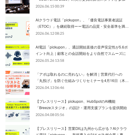
2026.06.15 00:39
AIクラウド電話「pickupon」、「優良電話事業者認証
（ETOC）」を継続取得ーー電話の品質・安全基準を満…
2026.06.12 08:25
AI電話「pickupon」、通話開始直後の音声安定性が5.6ポ
イント向上｜顧客との会話開始をより自然でスムーズに
2026.05.26 13:58
「アポは取れるのに売れない」を解消｜営業代行への
「丸投げ」を防ぐ仕組みづくりセミナーを4月16日（木…
2026.04.13 06:46
【プレスリリース】pickupon、HubSpotのAI機能
「Breezeスタジオ」の設計・運用支援プランを提供開始
2026.04.08 05:56
【プレスリリース】営業DXは九州から広がる？AIクラウ
ド電話「pickupon」、新規導入の21%が九州企業｜専…