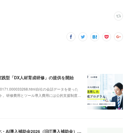
、実践型「DX人材育成研修」の提供を開始
000000171.000033268.html自社の会話データを使った
ート。研修費用とツール導入費用には公的支援制度…
AI電話の導入を後押し。「pickupon」がデジタル化・AI導入補助金2026（旧IT導入補助金）の対象ツールとして登録