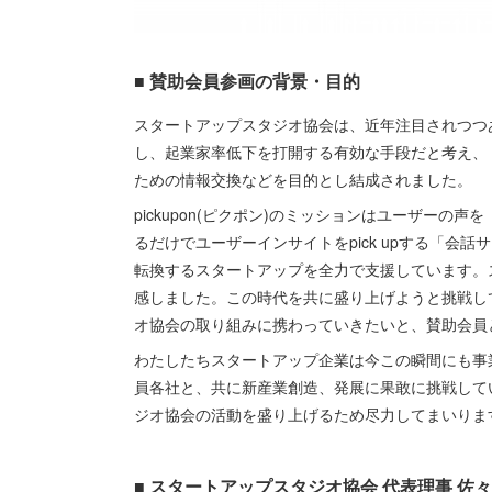
■ 賛助会員参画の背景・目的
スタートアップスタジオ協会は、近年注目されつつ
し、起業家率低下を打開する有効な手段だと考え、
ための情報交換などを目的とし結成されました。
pickupon(ピクポン)のミッションはユーザー
るだけでユーザーインサイトをpick upする「会話サ
転換するスタートアップを全力で支援しています。
感しました。この時代を共に盛り上げようと挑戦し
オ協会の取り組みに携わっていきたいと、賛助会員
わたしたちスタートアップ企業は今この瞬間にも事
員各社と、共に新産業創造、発展に果敢に挑戦して
ジオ協会の活動を盛り上げるため尽力してまいりま
■ スタートアップスタジオ協会 代表理事 佐々