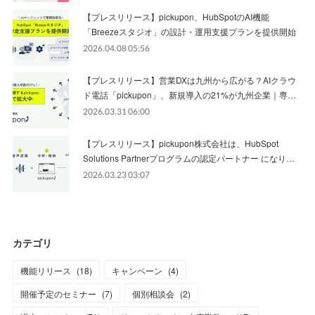
【プレスリリース】pickupon、HubSpotのAI機能
「Breezeスタジオ」の設計・運用支援プランを提供開始
2026.04.08 05:56
【プレスリリース】営業DXは九州から広がる？AIクラウ
ド電話「pickupon」、新規導入の21%が九州企業｜専…
2026.03.31 06:00
【プレスリリース】pickupon株式会社は、HubSpot
Solutions Partnerプログラムの認定パートナー になり…
2026.03.23 03:07
カテゴリ
機能リリース
(
18
)
キャンペーン
(
4
)
開催予定のセミナー
(
7
)
個別相談会
(
2
)