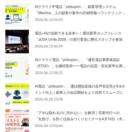
AIクラウドIP電話「pickupon」、顧客管理システム
「Mazrica」上の顧客や案件の詳細情報へワンクリック…
2026.06.16 06:45
電話×AIの信頼できる未来へ｜通信業界カンファレンス
「JUSA Unite 2026」の実行委員に弊社スタッフが参加
2026.06.15 00:39
AIクラウド電話「pickupon」、「優良電話事業者認証
（ETOC）」を継続取得ーー電話の品質・安全基準を満…
2026.06.12 08:25
AI電話「pickupon」、通話開始直後の音声安定性が5.6ポ
イント向上｜顧客との会話開始をより自然でスムーズに
2026.05.26 13:58
「アポは取れるのに売れない」を解消｜営業代行への
「丸投げ」を防ぐ仕組みづくりセミナーを4月16日（木…
2026.04.13 06:46