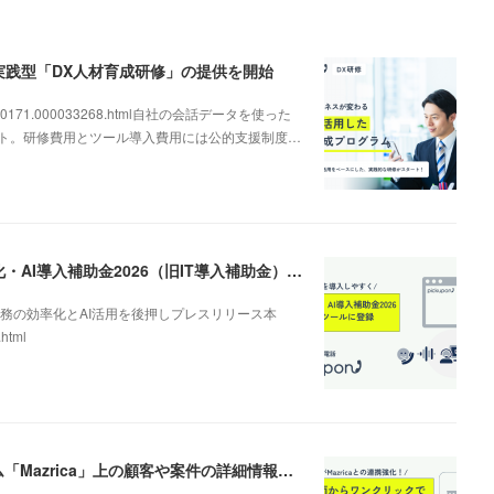
、実践型「DX人材育成研修」の提供を開始
000000171.000033268.html自社の会話データを使った
ート。研修費用とツール導入費用には公的支援制度…
AI電話の導入を後押し。「pickupon」がデジタル化・AI導入補助金2026（旧IT導入補助金）の対象ツールとして登録
務の効率化とAI活用を後押しプレスリリース本
.html
AIクラウドIP電話「pickupon」、顧客管理システム「Mazrica」上の顧客や案件の詳細情報へワンクリックで遷移できる新機能を追加