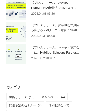
【プレスリリース】pickupon、
HubSpotのAI機能「Breezeスタジ…
2026.04.08 05:56
【プレスリリース】営業DXは九州か
ら広がる？AIクラウド電話「picku…
2026.03.31 06:00
【プレスリリース】pickupon株式会
社は、HubSpot Solutions Partner…
2026.03.23 03:07
カテゴリ
機能リリース
(
18
)
キャンペーン
(
4
)
開催予定のセミナー
(
7
)
個別相談会
(
2
)