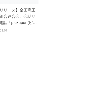
リリース】全国商工
組合連合会、会話サ
電話「pickupon(ピ…
03:01