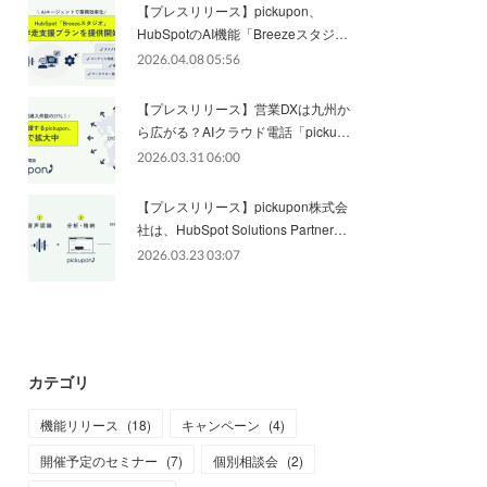
【プレスリリース】pickupon、
HubSpotのAI機能「Breezeスタジ…
2026.04.08 05:56
【プレスリリース】営業DXは九州か
ら広がる？AIクラウド電話「picku…
2026.03.31 06:00
【プレスリリース】pickupon株式会
社は、HubSpot Solutions Partner…
2026.03.23 03:07
カテゴリ
機能リリース
(
18
)
キャンペーン
(
4
)
開催予定のセミナー
(
7
)
個別相談会
(
2
)