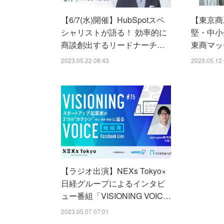
【6/7(水)開催】HubSpotスペ
【東京商
シャリストが語る！ 効率的に
堅・中小
商談創出するリードナーチ…
東商マッ
2023.05.22 08:43
2023.05.12 
【ラジオ出演】NEXs Tokyo×
日経グループによるインタビ
ュー番組「VISIONING VOIC…
2023.05.07 07:01