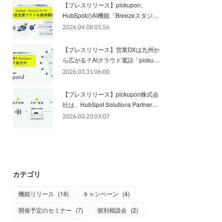
【プレスリリース】pickupon、
HubSpotのAI機能「Breezeスタジ…
2026.04.08 05:56
【プレスリリース】営業DXは九州か
ら広がる？AIクラウド電話「picku…
2026.03.31 06:00
【プレスリリース】pickupon株式会
社は、HubSpot Solutions Partner…
2026.03.23 03:07
カテゴリ
機能リリース
(
18
)
キャンペーン
(
4
)
開催予定のセミナー
(
7
)
個別相談会
(
2
)