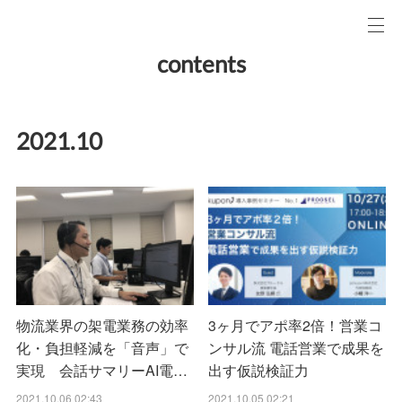
contents
2021
.
10
物流業界の架電業務の効率
3ヶ月でアポ率2倍！営業コ
化・負担軽減を「音声」で
ンサル流 電話営業で成果を
実現 会話サマリーAI電…
出す仮説検証力
2021.10.06 02:43
2021.10.05 02:21