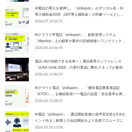
AI電話の導入を後押し。「pickupon」がデジタル化・AI
導入補助金2026（旧IT導入補助金）の対象ツールとし…
2026.07.10 02:55
AIクラウドIP電話「pickupon」、顧客管理システム
「Mazrica」上の顧客や案件の詳細情報へワンクリック…
2026.06.16 06:45
電話×AIの信頼できる未来へ｜通信業界カンファレンス
「JUSA Unite 2026」の実行委員に弊社スタッフが参加
2026.06.15 00:39
AIクラウド電話「pickupon」、「優良電話事業者認証
（ETOC）」を継続取得ーー電話の品質・安全基準を満…
2026.06.12 08:25
AI電話「pickupon」、通話開始直後の音声安定性が5.6ポ
イント向上｜顧客との会話開始をより自然でスムーズに
2026.05.26 13:58