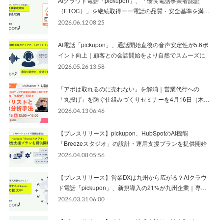
AIクラウド電話「pickupon」、「優良電話事業者認証
（ETOC）」を継続取得ーー電話の品質・安全基準を満…
2026.06.12 08:25
AI電話「pickupon」、通話開始直後の音声安定性が5.6ポ
イント向上｜顧客との会話開始をより自然でスムーズに
2026.05.26 13:58
「アポは取れるのに売れない」を解消｜営業代行への
「丸投げ」を防ぐ仕組みづくりセミナーを4月16日（木…
2026.04.13 06:46
【プレスリリース】pickupon、HubSpotのAI機能
「Breezeスタジオ」の設計・運用支援プランを提供開始
2026.04.08 05:56
【プレスリリース】営業DXは九州から広がる？AIクラウ
ド電話「pickupon」、新規導入の21%が九州企業｜専…
2026.03.31 06:00