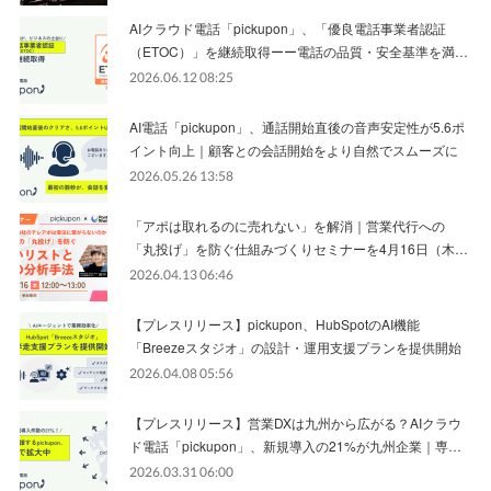
AIクラウド電話「pickupon」、「優良電話事業者認証
（ETOC）」を継続取得ーー電話の品質・安全基準を満…
2026.06.12 08:25
AI電話「pickupon」、通話開始直後の音声安定性が5.6ポ
イント向上｜顧客との会話開始をより自然でスムーズに
2026.05.26 13:58
「アポは取れるのに売れない」を解消｜営業代行への
「丸投げ」を防ぐ仕組みづくりセミナーを4月16日（木…
2026.04.13 06:46
【プレスリリース】pickupon、HubSpotのAI機能
「Breezeスタジオ」の設計・運用支援プランを提供開始
2026.04.08 05:56
【プレスリリース】営業DXは九州から広がる？AIクラウ
ド電話「pickupon」、新規導入の21%が九州企業｜専…
2026.03.31 06:00