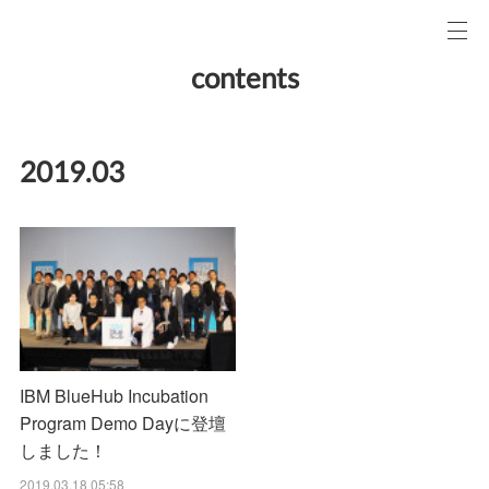
contents
2019
.
03
IBM BlueHub Incubation
Program Demo Dayに登壇
しました！
2019.03.18 05:58